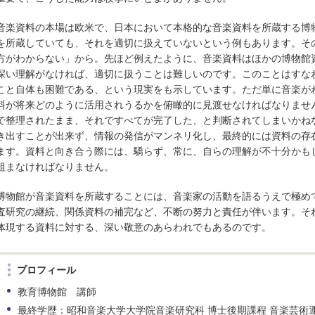
音楽資料の本場は欧米で、日本において本格的な音楽資料を所蔵する博
を所蔵していても、それを適切に扱えていないという例もあります。そ
方がわからない」から。先ほど例えたように、音楽資料はほかの博物館
深い理解がなければ、適切に扱うことは難しいのです。このことはすな
こと自体も困難である、という現実をも示しています。ただ単に音楽が
料が将来どのように活用されうるかを俯瞰的に見渡せなければなりませ
で整理されたまま、それですべてが完了した、と判断されてしまいかね
き出すことが出来ず、情報の発信がマンネリ化し、最終的には資料の存
ます。資料と向き合う際には、驕らず、常に、自らの理解が不十分かも
組まなければなりません。
博物館が音楽資料を所蔵することには、音楽家の活動を語るうえで極め
査研究の継続、関係資料の補完など、不断の努力と責任が伴います。そ
体現する資料に対する、深い敬意のあらわれでもあるのです。
プロフィール
教育博物館 講師
最終学歴：昭和音楽大学大学院音楽研究科 博士後期課程 音楽芸術