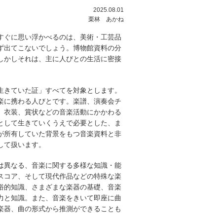
2025.08.01
栗林 あかね
すぐに思い浮かべるのは、美術・工芸品
ず出てこないでしょう。博物館資料の分
しかしそれは、主に人びとの生活に密接
生きていた証」すべてを対象とします。
楽に携わる人びとです。楽譜、演奏会チ
、衣装、賞状などの音楽活動にかかわる
として生きていくうえで必要とした、ま
が所有していた背景をもつ音楽資料と非
して扱います。
は異なる、音楽に関する多様な知識・能
スコア、そして現代作品などの特殊な楽
俗的知識、さまざまな楽器の基礎、音楽
力と知識。また、音楽をきいて即座に曲
楽器、曲の形式から推測ができることも