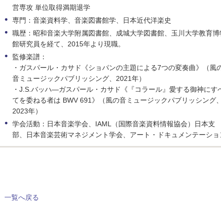
営専攻 単位取得満期退学
専門：音楽資料学、音楽図書館学、日本近代洋楽史
職歴：昭和音楽大学附属図書館、成城大学図書館、玉川大学教育博
館研究員を経て、2015年より現職。
監修楽譜：
・ガスパール・カサド《ショパンの主題による7つの変奏曲》（風
音ミュージックパブリッシング、2021年）
・J.S.バッハ―ガスパール・カサド《『コラール』愛する御神にす
てを委ねる者は BWV 691》（風の音ミュージックパブリッシング
2023年）
学会活動：日本音楽学会、IAML（国際音楽資料情報協会）日本支
部、日本音楽芸術マネジメント学会、アート・ドキュメンテーショ
一覧へ戻る