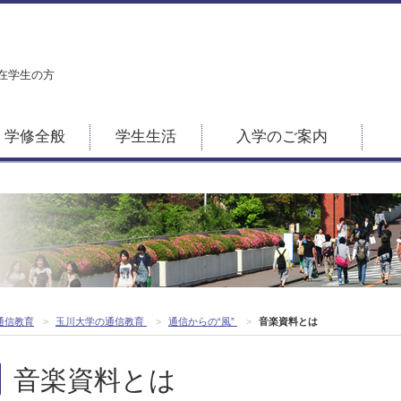
在学生の方
学修全般
学生生活
入学のご案内
通信教育
>
玉川大学の通信教育
>
通信からの“風”
>
音楽資料とは
音楽資料とは