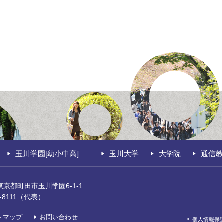
玉川学園[幼小中高]
玉川大学
大学院
通信
0 東京都町田市玉川学園6-1-1
39-8111（代表）
トマップ
お問い合わせ
個人情報保