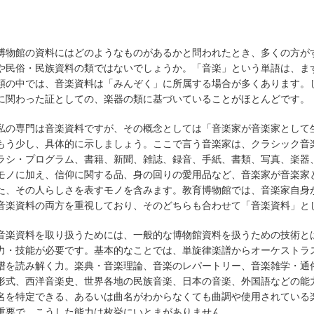
博物館の資料にはどのようなものがあるかと問われたとき、多くの方が
や民俗・民族資料の類ではないでしょうか。「音楽」という単語は、ま
類の中では、音楽資料は「みんぞく」に所属する場合が多くあります。
に関わった証としての、楽器の類に基づいていることがほとんどです。
私の専門は音楽資料ですが、その概念としては「音楽家が音楽家として
もう少し、具体的に示しましょう。ここで言う音楽家は、クラシック音
ラシ・プログラム、書籍、新聞、雑誌、録音、手紙、書類、写真、楽器
モノに加え、信仰に関する品、身の回りの愛用品など、音楽家が音楽家
た、その人らしさを表すモノを含みます。教育博物館では、音楽家自身
音楽資料の両方を重視しており、そのどちらも合わせて「音楽資料」と
音楽資料を取り扱うためには、一般的な博物館資料を扱うための技術と
力・技能が必要です。基本的なことでは、単旋律楽譜からオーケストラ
譜を読み解く力。楽典・音楽理論、音楽のレパートリー、音楽雑学・通
形式、西洋音楽史、世界各地の民族音楽、日本の音楽、外国語などの能
名を特定できる、あるいは曲名がわからなくても曲調や使用されている
重要で、こうした能力は枚挙にいとまがありません。