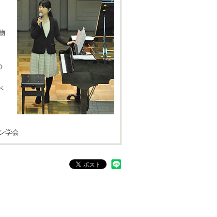
物
の
べ
、
ン学会