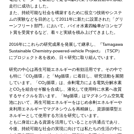
走行に成功しました。
また、持続可能な社会を構築するために役立つ技術やシステ
ムの実験などを目的として2011年に新たに設置された「グリ
ーンフリート部門」において、バイオ水素四輪車がコンセプ
ト賞を受賞するなど、着々と実績を積み上げてきました。
2016年にこれらの研究成果を発展して継承し、『Tamagawa
Sustainable Chemistry-powered-vehicle Project』（TSCP）
にプロジェクト名を改め、日々研究に取り組んでいます。
研究の中心は再生可能エネルギーの有効活用です。その中で
も特に「CO
循環」と「Mg循環」に着目し、研究活動を展開
2
しています。「CO
循環」は、余剰電力による電気分解水素
2
とCO
を組合せギ酸を合成し、液化して使用時に水素へ改質
2
するサイクルを言います。「Mg循環」はマグネシウム空気電
池において、再生可能エネルギーをはじめ余剰エネルギーや
未利用エネルギーでマグネシウムを再精錬し、資源循環型エ
ネルギーとして使用する方法を研究しています。
ともに身近にある資源を活用していることが共通点であり、
今後、持続可能な社会の実現に向けては私たちの生活の中に