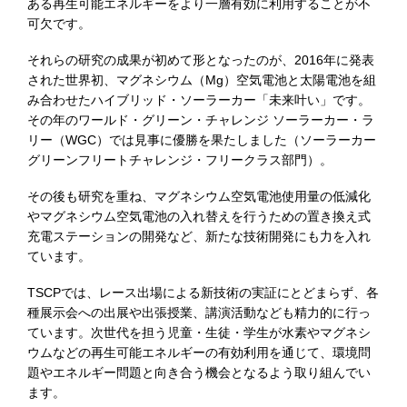
ある再生可能エネルギーをより一層有効に利用することが不
可欠です。
それらの研究の成果が初めて形となったのが、2016年に発表
された世界初、マグネシウム（Mg）空気電池と太陽電池を組
み合わせたハイブリッド・ソーラーカー「未来叶い」です。
その年のワールド・グリーン・チャレンジ ソーラーカー・ラ
リー（WGC）では見事に優勝を果たしました（ソーラーカー
グリーンフリートチャレンジ・フリークラス部門）。
その後も研究を重ね、マグネシウム空気電池使用量の低減化
やマグネシウム空気電池の入れ替えを行うための置き換え式
充電ステーションの開発など、新たな技術開発にも力を入れ
ています。
TSCPでは、レース出場による新技術の実証にとどまらず、各
種展示会への出展や出張授業、講演活動なども精力的に行っ
ています。次世代を担う児童・生徒・学生が水素やマグネシ
ウムなどの再生可能エネルギーの有効利用を通じて、環境問
題やエネルギー問題と向き合う機会となるよう取り組んでい
ます。