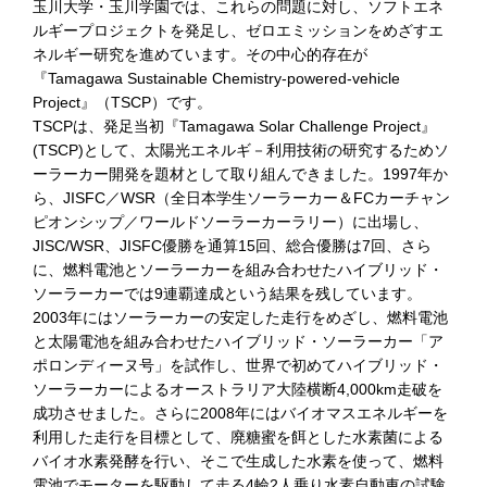
玉川大学・玉川学園では、これらの問題に対し、ソフトエネ
ルギープロジェクトを発足し、ゼロエミッションをめざすエ
ネルギー研究を進めています。その中心的存在が
『Tamagawa Sustainable Chemistry-powered-vehicle
Project』（TSCP）です。
TSCPは、発足当初『Tamagawa Solar Challenge Project』
(TSCP)として、太陽光エネルギ－利用技術の研究するためソ
ーラーカー開発を題材として取り組んできました。1997年か
ら、JISFC／WSR（全日本学生ソーラーカー＆FCカーチャン
ピオンシップ／ワールドソーラーカーラリー）に出場し、
JISC/WSR、JISFC優勝を通算15回、総合優勝は7回、さら
に、燃料電池とソーラーカーを組み合わせたハイブリッド・
ソーラーカーでは9連覇達成という結果を残しています。
2003年にはソーラーカーの安定した走行をめざし、燃料電池
と太陽電池を組み合わせたハイブリッド・ソーラーカー「ア
ポロンディーヌ号」を試作し、世界で初めてハイブリッド・
ソーラーカーによるオーストラリア大陸横断4,000km走破を
成功させました。さらに2008年にはバイオマスエネルギーを
利用した走行を目標として、廃糖蜜を餌とした水素菌による
バイオ水素発酵を行い、そこで生成した水素を使って、燃料
電池でモーターを駆動して走る4輪2人乗り水素自動車の試験