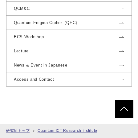
QCM&C
Quantum Enigma Cipher（QEC）
ECS Workshop
Lecture
News & Event in Japanese
Access and Contact
ページトッ
研究所トップ
Quantum ICT Research Institute