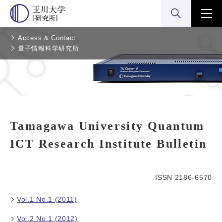
検索:開く
メニ
Access & Contact
量子情報科学研究所
Tamagawa University Quantum
ICT Research Institute Bulletin
ISSN 2186-6570
Vol.1 No.1 (2011)
Vol.2 No.1 (2012)