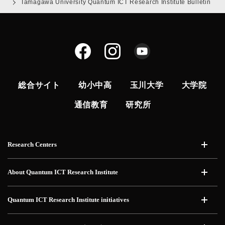
Tamagawa University Quantum ICT Research Institute Bulletin
総合サイト
幼小中高
玉川大学
大学院
通信教育
研究所
Research Centers
開く
About Quantum ICT Research Institute
開く
Quantum ICT Research Institute initiatives
開く