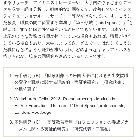
するリサーチ・アドミニストレーターや、大学内のさまざまなデー
タを収集・調査分析し、戦略的な計画を立て、改善していくインス
ティテューショナル・リサーチャー等が挙げられています。こうし
2
た教員・職員の間に位置する業務は「第三領域（third space）」
と
呼ばれ、すでに国内外で研究が進められてきています。日本でも、
上記のような業務は教員が担当している場合もあれば、職員が担当
している場合もあり、大学によってさまざまです。はたしてこうし
た職にはどのような能力が求められ、どのようなキャリア・パスが
3
描けるのか。現在共同研究を進めているところです
。
若手研究（B）「財政困難下の米国大学における学生支援職
の変化と戦略に関する理論的・実証的研究」（研究代表：
小島佐恵子）
Whitchurch, Celia, 2013, Reconstructing Identities in
Higher Education: The rise of ‘Third Space’ professionals,
London: Routledge.
基盤研究（C）「高等教育新興プロフェッションの養成メカ
ニズムに関する実証的研究」（研究代表：二宮祐）