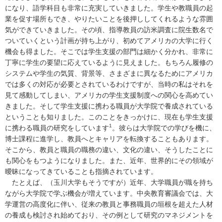
になり、語学科目も非常に充実していきました。学生や教職員の起
業を促す場所もでき、やりたいことを後押ししてくれるような雰囲
気ができていきました。その頃、指導教員の訪米調査に院生数名で
ついていくという計画が持ち上がり、初めてアメリカの大学に行く
機会も得ました。そこでは学生支援の部門は細かく分かれ、非常に
丁寧に学生の要望に応えているように見えました。もちろん履修の
システムや学生の気質、背景等、さまざまに異なるためにアメリカ
では多くの対応が必要とされているわけですが、当時の私はそれを
見て感動してしまい、アメリカの学生支援制度への関心を高めてい
きました。そして学生支援に携わる職員が大学院で養成されている
ということも知りました。このことをきっかけに、現在も学生支援
1
に携わる職員の研究をしています
。彼らは大学院での学びを機に、
博士課程に進学し、教員へとキャリアを転換することもあります。
そこから、教員と職員の職務の違い、文化の違い、そうしたことに
も関心をもつようになりました。また、近年、世界的にその領域が
曖昧になってきていることも指摘されています。
たとえば、（玉川大学もそうですが）近年、大学職員が職を持ち
ながら大学院で学ぶ機会が増えています。中央教育審議会では、大
学運営の高度化に伴い、従来の教員と事務職員の垣根を超えた人材
の養成も検討され始めており、その例として研究のマネジメントを