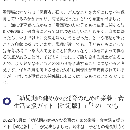
看護職の方からは「保育者が日々、どんなことを大切にしながら保
育しているのかがわかり、有意義だった」という感想が出ました
し、逆に保育者の方からは「看護職の方の子どもの健康に関する対
処や配慮は、保育者にとっては気づきにくいことも多く、自園に帰
ったら、今まで以上に交流を深めようと思った」という感想が出た
ことが印象に残っています。職種が違っても、子どもたちにとって
は保育現場にいる大人であることに変わりなく、職種によって異な
る視点があることは、子どもを中心にして語り合える風土があるこ
とで、より豊かな子どもとの関わりを形成することにつながると考
えます。保育の質を向上させるためには同僚性が重要視されていま
すが、それは多職種との関係性にも当てはまるものといえるでしょ
う。
「幼児期の健やかな発育のための栄養・食
5）
生活支援ガイド【確定版】」
の中でも
2022年3月に「幼児期の健やかな発育のための栄養・食生活支援ガ
5）
イド【確定版】」
が完成しました。鈴木は、子どもの偏食対応や