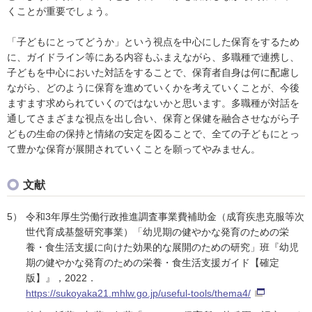
くことが重要でしょう。
「子どもにとってどうか」という視点を中心にした保育をするため
に、ガイドライン等にある内容もふまえながら、多職種で連携し、
子どもを中心においた対話をすることで、保育者自身は何に配慮し
ながら、どのように保育を進めていくかを考えていくことが、今後
ますます求められていくのではないかと思います。多職種が対話を
通してさまざまな視点を出し合い、保育と保健を融合させながら子
どもの生命の保持と情緒の安定を図ることで、全ての子どもにとっ
て豊かな保育が展開されていくことを願ってやみません。
文献
5）
令和3年厚生労働行政推進調査事業費補助金（成育疾患克服等次
世代育成基盤研究事業）「幼児期の健やかな発育のための栄
養・食生活支援に向けた効果的な展開のための研究」班『幼児
期の健やかな発育のための栄養・食生活支援ガイド【確定
版】』，2022．
https://sukoyaka21.mhlw.go.jp/useful-tools/thema4/