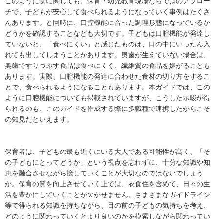
このように食に関しても、保育・幼児教育現場ならではのアプロー
チで、子どもが安心して食べられるようになっていく事例はたくさ
んあります。と同時に、口腔機能に合った調理形態になっているか
どうかを確認することなども大切です。子どもは口腔機能が発達し
ていないと、「食べにくい」と感じたものは、口の中にいったん入
れても出してしまうことがあります。奥歯が生えていない場合は、
奥歯ですりつぶす食品は食べにくく、繊維質の食品を嫌がることも
あります。実際、口腔機能の発達に合わせた食材の切り方をするこ
とで、食べられるようになることもあります。本ガイドでは、この
ように口腔機能についても掲載されていますが、こうした示唆が得
られるのも、このガイドを作成する際に多職種で連携したからこそ
の知見だといえます。
保育者は、子どもの最も近くにいる大人である可能性が高く、「そ
の子どもにとってどうか」という視点を忘れずに、十分な知識や知
恵を融合させながら接していくことが大切なのではないでしょう
か。保育の質を向上させていく上では、衣食住を含めて、日々の生
活を豊かにしていくことが欠かせません。さまざまなガイドライン
等で得られる知識を持ちながら、目の前の子どもの気持ちを考え、
どのように関わっていくとより良いのかを模索しながら関わってい