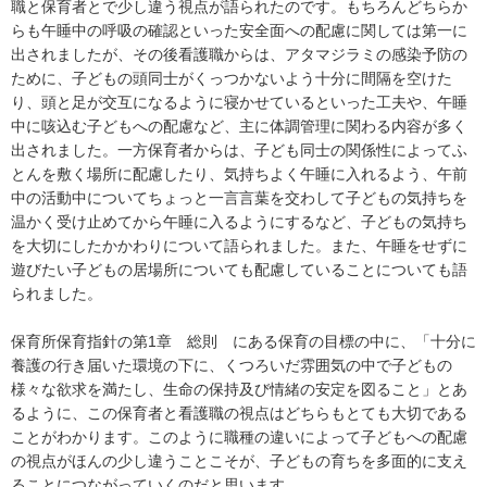
職と保育者とで少し違う視点が語られたのです。もちろんどちらか
らも午睡中の呼吸の確認といった安全面への配慮に関しては第一に
出されましたが、その後看護職からは、アタマジラミの感染予防の
ために、子どもの頭同士がくっつかないよう十分に間隔を空けた
り、頭と足が交互になるように寝かせているといった工夫や、午睡
中に咳込む子どもへの配慮など、主に体調管理に関わる内容が多く
出されました。一方保育者からは、子ども同士の関係性によってふ
とんを敷く場所に配慮したり、気持ちよく午睡に入れるよう、午前
中の活動中についてちょっと一言言葉を交わして子どもの気持ちを
温かく受け止めてから午睡に入るようにするなど、子どもの気持ち
を大切にしたかかわりについて語られました。また、午睡をせずに
遊びたい子どもの居場所についても配慮していることについても語
られました。
保育所保育指針の第1章 総則 にある保育の目標の中に、「十分に
養護の行き届いた環境の下に、くつろいだ雰囲気の中で子どもの
様々な欲求を満たし、生命の保持及び情緒の安定を図ること」とあ
るように、この保育者と看護職の視点はどちらもとても大切である
ことがわかります。このように職種の違いによって子どもへの配慮
の視点がほんの少し違うことこそが、子どもの育ちを多面的に支え
ることにつながっていくのだと思います。