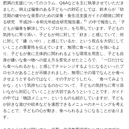
肥満の支援についてのコラム、Q&Aなどを主に執筆させていただき
ました。例えば偏食のある子どもへの対応としては、鈴木らが『幼
児期の健やかな発育のための栄養・食生活支援ガイドの開発に関す
6）
る研究 平成29～令和元年総合研究報告書』
の中で報告した「子
どもが偏食を解決していくプロセス」を引用しています。子どもの
気持ちに寄り添い、子どもが何に対して「好き」と感じていて、何
に対して「嫌（いや）」と感じているか、という視点を大切にして
いくことの重要性を伝えています。無理に食べることを強いるよ
り、子どもが食に主体的に関われるような環境を用意し、子ども自
身が嫌いな食べ物への捉え方を変化させたところで、「一口だけな
ら食べられるかも」と感じてチャレンジするようになるといったプ
ロセスがあることが示唆されました。無理にその場でなんとか食べ
させようとするのではなく、その子がどうしたら、「食べてみよう
かな」という気持ちになるのかについて、子どもの気持ちに寄り添
いながら対応していくことが大切であろうということです。ガイド
の中では「物語メニュー」というものも紹介していますが、子ども
が好きな遊びや絵本などを連想できるメニューのネーミングを考え
ることで、子どもの心が動き、食べられるようになることがありま
す。