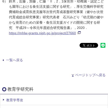
6）
鈴木，近藤，加藤，仁藤「Ⅱ．2．1保育所・幼稚園・認定こど
も園等における食生活支援に関する研究」，厚生労働科学研究
費補助金成育疾患克服等次世代育成基盤研究事業（健やか次世
代育成総合研究事業）研究代表者 石川みどり『幼児期の健や
かな発育のための栄養・食生活支援ガイドの開発に関する研
究 平成29～令和元年度総合研究報告書』，2020．
https://mhlw-grants.niph.go.jp/project/27660
一覧へ戻る
ページトップへ戻る
教育学研究科
教育学専攻