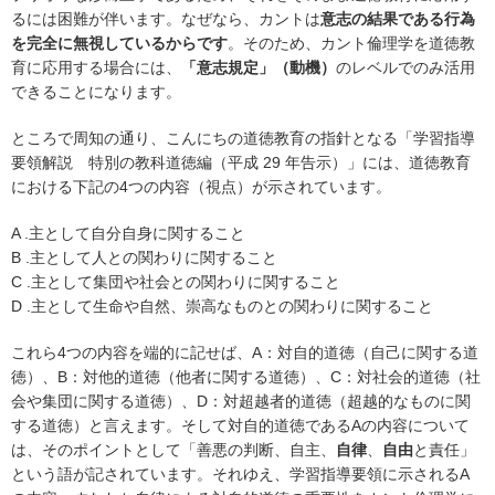
るには困難が伴います。なぜなら、カントは
意志の結果である行為
を完全に無視しているからです
。そのため、カント倫理学を道徳教
育に応用する場合には、
「意志規定」（動機）
のレベルでのみ活用
できることになります。
ところで周知の通り、こんにちの道徳教育の指針となる「学習指導
要領解説 特別の教科道徳編（平成 29 年告示）」には、道徳教育
における下記の4つの内容（視点）が示されています。
A .主として自分自身に関すること
B .主として人との関わりに関すること
C .主として集団や社会との関わりに関すること
D .主として生命や自然、崇高なものとの関わりに関すること
これら4つの内容を端的に記せば、A：対自的道徳（自己に関する道
徳）、B：対他的道徳（他者に関する道徳）、C：対社会的道徳（社
会や集団に関する道徳）、D：対超越者的道徳（超越的なものに関
する道徳）と言えます。そして対自的道徳であるAの内容について
は、そのポイントとして「善悪の判断、自主、
自律
、
自由
と責任」
という語が記されています。それゆえ、学習指導要領に示されるA