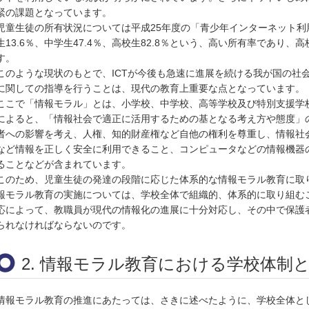
緊の課題となっています。
児童生徒の所有状況については平成25年度の「青少年インターネット
生13.6％、中学生47.4％、高校生82.8％という、高い所有率であり
す。
このような現状のもとで、ICTが今後も急速に進展を続ける我が国の社
に関しての指導を行うことは、現代の教育上重要な点となっています。
ここで「情報モラル」とは、小学校、中学校、高等学校及び特別支援学
によると、「情報社会で適正に活用するための基となる考え方や態度」
者への影響を考え、人権、知的財産権など自他の権利を尊重し、情報社
など情報を正しく安全に利用できること、コンピュータなどの情報機器
ることなどが含まれています。
このため、児童生徒の発達の段階に応じた体系的な情報モラル教育に取
報モラル教育の実施については、学校全体で組織的、体系的に取り組む
応によって、教職員が現代の情報化の進展に十分対応し、その中で保護
られなければならないのです。
2. 情報モラル教育における学校体制
情報モラル教育の推進にあたっては、さきに述べたように、学校全体と