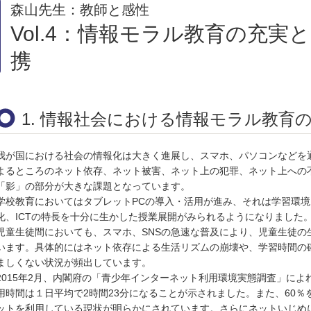
森山先生：教師と感性
Vol.4：情報モラル教育の充実
携
1. 情報社会における情報モラル教育
我が国における社会の情報化は大きく進展し、スマホ、パソコンなどを
よるところのネット依存、ネット被害、ネット上の犯罪、ネット上への
「影」の部分が大きな課題となっています。
学校教育においてはタブレットPCの導入・活用が進み、それは学習環
化、ICTの特長を十分に生かした授業展開がみられるようになりました
児童生徒間においても、スマホ、SNSの急速な普及により、児童生徒の
います。具体的にはネット依存による生活リズムの崩壊や、学習時間の
ましくない状況が頻出しています。
2015年2月、内閣府の「青少年インターネット利用環境実態調査」に
用時間は１日平均で2時間23分になることが示されました。また、60％
ットを利用している現状が明らかにされています。さらにネットいじめ