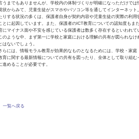
言うまでもありませんが、学校内の体制づくりが明確になっただけでは
現状からみて、児童生徒がスマホやパソコン等を通してインターネット
たりする状況の多くは、保護者自身が契約内容や児童生徒の実際の利用
ことに起因しています。また、保護者のICT教育についての認知度もまだ
育にマイナス面や不安を感じている保護者は数多く存在するといわれて
このような中、まず第一に学校と家庭における理解の共有が図られなけ
とはないでしょう。
さらには、情報モラル教育が効果的なものとなるためには、学校・家庭
教育に関する最新情報についての共有を図ったり、全体として取り組む
に進めることが必要です。
一覧へ戻る