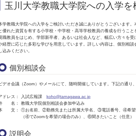
玉川大学教職大学院への入学を
本学教職大学院への入学をご検討いただき誠にありがとうございます。
と優れた資質を有する小学校・中学校・高等学校教員の養成を行うこと
現職教員をはじめ、学部新卒者、あるいは社会人など、幅広い方々を受
や経歴に応じた多彩な学びを用意しています。詳しい内容は、個別相談
し込みください。
個別相談会
ビデオ会議（Zoom）やメールにて、随時開催しています。下記の通り
アドレス：
入試広報課
koho@tamagawa.ac.jp
件 名：
教職大学院個別相談会参加申込み
本 文：
①お名前、②勤務先または所属大学名、③電話番号、④希望
（④でZoomを希望の場合のみ）、⑥聞きたいこと（任意）
説明会