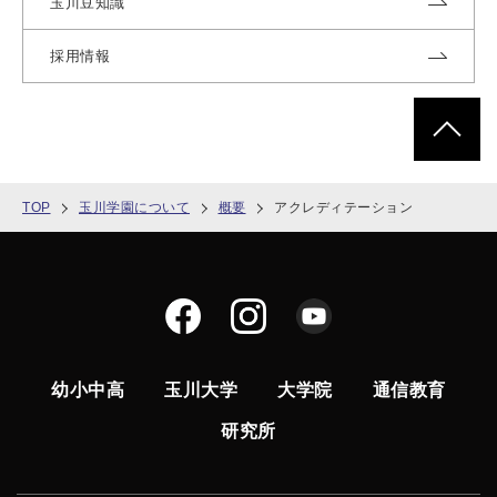
玉川豆知識
採用情報
ページトッ
TOP
玉川学園について
概要
アクレディテーション
幼小中高
玉川大学
大学院
通信教育
研究所