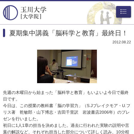
メニュ
ー
夏期集中講義「脳科学と教育」最終日！
2012.08.22
先週の木曜日から始まった「脳科学と教育」もいよいよ今日で最終
日です。
今日は、この授業の教科書「脳の学習力」（S.Jブレイクモア・U.フ
リス著 乾敏郎・山下博志・吉田千里訳 岩波書店2006年）のプレ
ゼンを行いました。
初日に1人1章の担当を決めました。過去に行われた実験の説明や言
葉の解説など、それぞれ担当した部分について詳しく読み、10分程