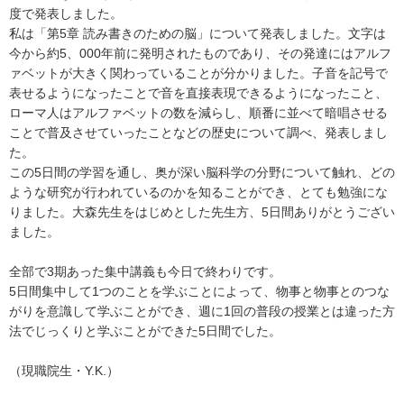
度で発表しました。
私は「第5章 読み書きのための脳」について発表しました。文字は
今から約5、000年前に発明されたものであり、その発達にはアルフ
ァベットが大きく関わっていることが分かりました。子音を記号で
表せるようになったことで音を直接表現できるようになったこと、
ローマ人はアルファベットの数を減らし、順番に並べて暗唱させる
ことで普及させていったことなどの歴史について調べ、発表しまし
た。
この5日間の学習を通し、奥が深い脳科学の分野について触れ、どの
ような研究が行われているのかを知ることができ、とても勉強にな
りました。大森先生をはじめとした先生方、5日間ありがとうござい
ました。
全部で3期あった集中講義も今日で終わりです。
5日間集中して1つのことを学ぶことによって、物事と物事とのつな
がりを意識して学ぶことができ、週に1回の普段の授業とは違った方
法でじっくりと学ぶことができた5日間でした。
（現職院生・Y.K.）