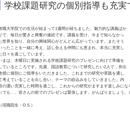
学校課題研究の個別指導も充実
教職大学院での生活が始まって1週間が経ちました。魅力的な講義ばか
りで、毎日が驚きと興奮の連続です。講義を受け、今まで知らなかっ
た世界を知り、自分の興味関心がどんどん広がっています。またそう
いったことを一緒に考え、話し合える仲間にも恵まれ、本当に充実し
た日々を過ごしています。
いまは、木曜日に実施される学校課題研究のプレゼンに向けて準備を
しているところです。先週、国語教育について研究したい2人で，井出
教授に個別にご指導をいただきました。これまでの研究や実践を通し
て考えていることを出し合い、テーマの絞込みをしていきました。内
容の濃い充実した時間を過ごし、これからの研究がますます楽しみにな
（でも…、皆さんの前でのプレゼンは緊張します。がんばりましょう。
（現職院生・O.S.）