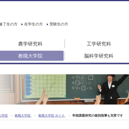
修了生の方
在学生の方
受験生の方
農学研究科
工学研究科
教職大学院
脳科学研究科
大学院
>
教職大学院
>
教職大学院 ボイス
>
学校課題研究の個別指導も充実です