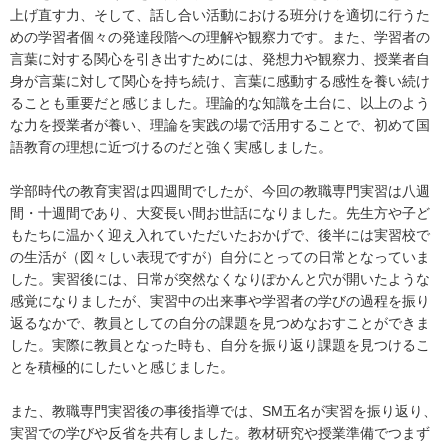
上げ直す力、そして、話し合い活動における班分けを適切に行うた
めの学習者個々の発達段階への理解や観察力です。また、学習者の
言葉に対する関心を引き出すためには、発想力や観察力、授業者自
身が言葉に対して関心を持ち続け、言葉に感動する感性を養い続け
ることも重要だと感じました。理論的な知識を土台に、以上のよう
な力を授業者が養い、理論を実践の場で活用することで、初めて国
語教育の理想に近づけるのだと強く実感しました。
学部時代の教育実習は四週間でしたが、今回の教職専門実習は八週
間・十週間であり、大変長い間お世話になりました。先生方や子ど
もたちに温かく迎え入れていただいたおかげで、後半には実習校で
の生活が（図々しい表現ですが）自分にとっての日常となっていま
した。実習後には、日常が突然なくなりぽかんと穴が開いたような
感覚になりましたが、実習中の出来事や学習者の学びの過程を振り
返るなかで、教員としての自分の課題を見つめなおすことができま
した。実際に教員となった時も、自分を振り返り課題を見つけるこ
とを積極的にしたいと感じました。
また、教職専門実習後の事後指導では、SM五名が実習を振り返り、
実習での学びや反省を共有しました。教材研究や授業準備でつまず