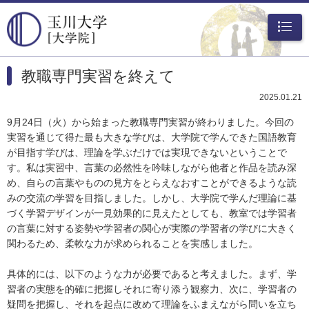
メニュ
ー
教職専門実習を終えて
2025.01.21
9月24日（火）から始まった教職専門実習が終わりました。今回の
実習を通じて得た最も大きな学びは、大学院で学んできた国語教育
が目指す学びは、理論を学ぶだけでは実現できないということで
す。私は実習中、言葉の必然性を吟味しながら他者と作品を読み深
め、自らの言葉やものの見方をとらえなおすことができるような読
みの交流の学習を目指しました。しかし、大学院で学んだ理論に基
づく学習デザインが一見効果的に見えたとしても、教室では学習者
の言葉に対する姿勢や学習者の関心が実際の学習者の学びに大きく
関わるため、柔軟な力が求められることを実感しました。
具体的には、以下のような力が必要であると考えました。まず、学
習者の実態を的確に把握しそれに寄り添う観察力、次に、学習者の
疑問を把握し、それを起点に改めて理論をふまえながら問いを立ち