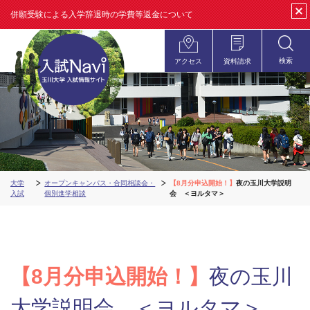
併願受験による入学辞退時の学費等返金について
clos
検索
アクセス
資料請求
open
大学
オープンキャンパス・合同相談会・
【8月分申込開始！】
夜の玉川大学説明
入試
個別進学相談
会 ＜ヨルタマ＞
【8月分申込開始！】
夜の玉川
大学説明会 ＜ヨルタマ＞