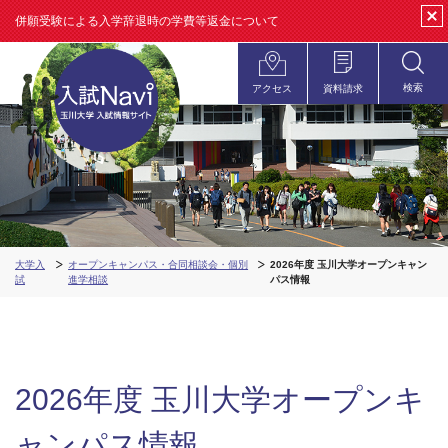
併願受験による入学辞退時の学費等返金について
clos
検索
アクセス
資料請求
open
大学入
オープンキャンパス・合同相談会・個別
2026年度 玉川大学オープンキャン
試
進学相談
パス情報
2026年度 玉川大学オープンキ
ャンパス情報