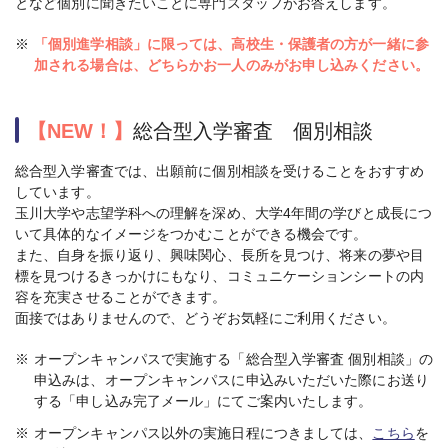
となど個別に聞きたいことに専門スタッフがお答えします。
※
「個別進学相談」に限っては、高校生・保護者の方が一緒に参
加される場合は、どちらかお一人のみがお申し込みください。
【NEW！】
総合型入学審査 個別相談
総合型入学審査では、出願前に個別相談を受けることをおすすめ
しています。
玉川大学や志望学科への理解を深め、大学4年間の学びと成長につ
いて具体的なイメージをつかむことができる機会です。
また、自身を振り返り、興味関心、長所を見つけ、将来の夢や目
標を見つけるきっかけにもなり、コミュニケーションシートの内
容を充実させることができます。
面接ではありませんので、どうぞお気軽にご利用ください。
※
オープンキャンパスで実施する「総合型入学審査 個別相談」の
申込みは、オープンキャンパスに申込みいただいた際にお送り
する「申し込み完了メール」にてご案内いたします。
※
オープンキャンパス以外の実施日程につきましては、
こちら
を