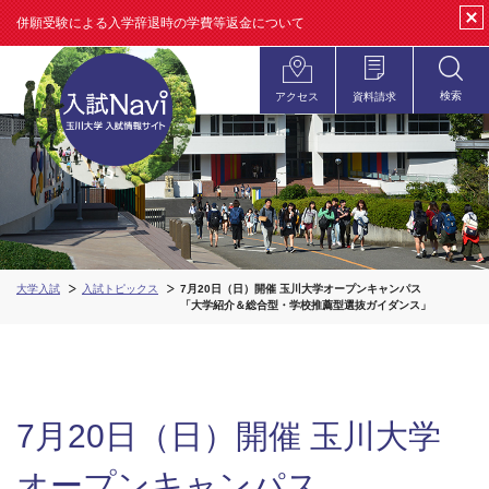
併願受験による入学辞退時の学費等返金について
clos
検索
アクセス
資料請求
open
大学入試
入試トピックス
7月20日（日）開催 玉川大学オープンキャンパス
「大学紹介＆総合型・学校推薦型選抜ガイダンス」
7月20日（日）開催 玉川大学
オープンキャンパス