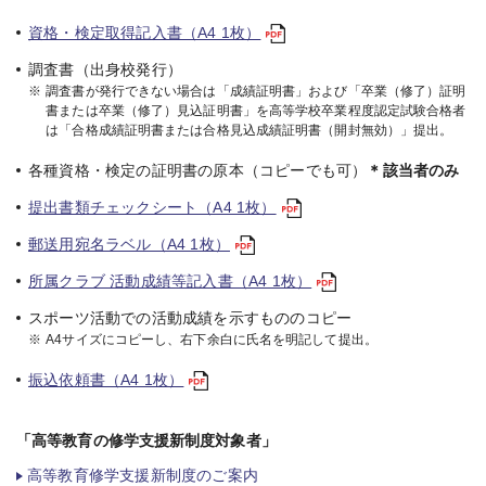
資格・検定取得記入書（A4 1枚）
調査書（出身校発行）
※
調査書が発行できない場合は「成績証明書」および「卒業（修了）証明
書または卒業（修了）見込証明書」を高等学校卒業程度認定試験合格者
は「合格成績証明書または合格見込成績証明書（開封無効）」提出。
各種資格・検定の証明書の原本（コピーでも可）
＊該当者のみ
提出書類チェックシート（A4 1枚）
郵送用宛名ラベル（A4 1枚）
所属クラブ 活動成績等記入書（A4 1枚）
スポーツ活動での活動成績を示すもののコピー
※
A4サイズにコピーし、右下余白に氏名を明記して提出。
振込依頼書（A4 1枚）
「高等教育の修学支援新制度対象者」
高等教育修学支援新制度のご案内