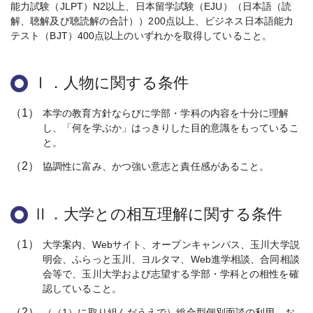
能力試験（JLPT）N2以上、日本留学試験（EJU）（日本語（読
解、聴解及び聴読解の合計））200点以上、ビジネス日本語能力
テスト（BJT）400点以上のいずれかを取得していること。
Ⅰ．人物に関する条件
（1）
本学の教育方針ならびに学部・学科の内容を十分に理解
し、「何を学ぶか」はっきりした目的意識をもっているこ
と。
（2）
協調性に富み、かつ強い意志と責任感があること。
Ⅱ．大学との相互理解に関する条件
（1）
大学案内、Webサイト、オープンキャンパス、玉川大学説
明会、ふらっと玉川、ヨルタマ、Web進学相談、合同相談
会等で、玉川大学および志望する学部・学科との相性を確
認していること。
（2）
（（1）に取り組んだうえで）総合型個別面談の利用、お