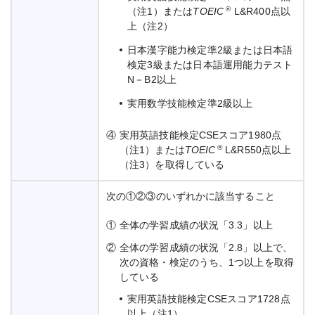
®
（注1）または
TOEIC
L&R400点以
上（注2）
日本漢字能力検定準2級または日本語
検定3級または日本語運用能力テスト
N－B2以上
実用数学技能検定準2級以上
④
実用英語技能検定CSEスコア1980点
®
（注1）または
TOEIC
L&R550点以上
（注3）を取得している
次の①②③のいずれかに該当すること
①
全体の学習成績の状況「3.3」以上
②
全体の学習成績の状況「2.8」以上で、
次の資格・検定のうち、1つ以上を取得
している
実用英語技能検定CSEスコア1728点
以上（注1）