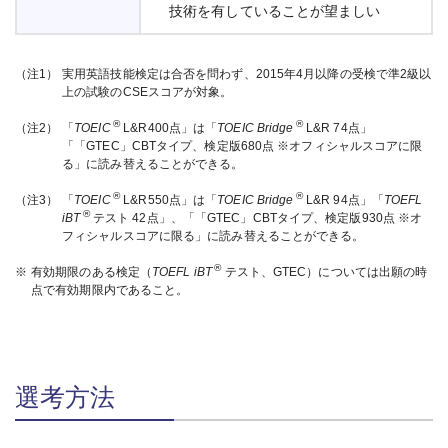
技術を有していることが望ましい
（注1）
実用英語技能検定は合否を問わず、2015年4月以降の受検で準2級以
上の試験のCSEスコアが対象。
®
®
（注2）
「
TOEIC
L&R400点」は「
TOEIC Bridge
L&R 74点」
「「GTEC」CBTタイプ、検定版680点 ※オフィシャルスコアに限
る」に読み替えることができる。
®
®
（注3）
「
TOEIC
L&R550点」は「
TOEIC Bridge
L&R 94点」「
TOEFL
®
iBT
テスト 42点」、「「GTEC」CBTタイプ、検定版930点 ※オ
フィシャルスコアに限る」に読み替えることができる。
®
※
有効期限のある検定（
TOEFL iBT
テスト、GTEC）については出願の時
点で有効期限内であること。
選考方法