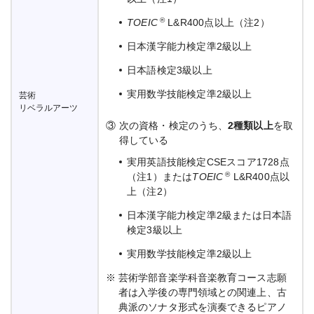
®
TOEIC
L&R400点以上（注2）
日本漢字能力検定準2級以上
日本語検定3級以上
実用数学技能検定準2級以上
芸術
リベラルアーツ
③
次の資格・検定のうち、
2種類以上
を取
得している
実用英語技能検定CSEスコア1728点
®
（注1）または
TOEIC
L&R400点以
上（注2）
日本漢字能力検定準2級または日本語
検定3級以上
実用数学技能検定準2級以上
※
芸術学部音楽学科音楽教育コース志願
者は入学後の専門領域との関連上、古
典派のソナタ形式を演奏できるピアノ