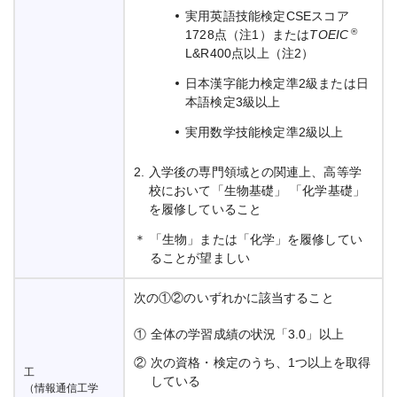
実用英語技能検定CSEスコア
®
1728点（注1）または
TOEIC
L&R400点以上（注2）
日本漢字能力検定準2級または日
本語検定3級以上
実用数学技能検定準2級以上
2.
入学後の専門領域との関連上、高等学
校において「生物基礎」 「化学基礎」
を履修していること
＊
「生物」または「化学」を履修してい
ることが望ましい
次の①②のいずれかに該当すること
①
全体の学習成績の状況「3.0」以上
②
次の資格・検定のうち、1つ以上を取得
工
している
（情報通信工学