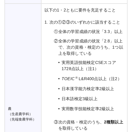
以下の1・2ともに要件を充足すること
1.
次の①②③のいずれかに該当すること
①
全体の学習成績の状況「3.3」以上
②
全体の学習成績の状況「2.8」以上
で、次の資格・検定のうち、1つ以
上を取得している
実用英語技能検定CSEスコア
1728点以上（注1）
®
TOEIC
L&R400点以上（注2）
日本漢字能力検定準2級以上
日本語検定3級以上
実用数学技能検定準2級以上
農
（生産農学科）
（先端食農学科）
③
次の資格・検定のうち、
2種類以上
を取得している