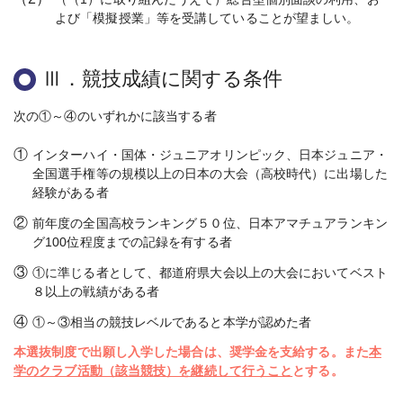
よび「模擬授業」等を受講していることが望ましい。
Ⅲ．競技成績に関する条件
次の①～④のいずれかに該当する者
①
インターハイ・国体・ジュニアオリンピック、日本ジュニア・
全国選手権等の規模以上の日本の大会（高校時代）に出場した
経験がある者
②
前年度の全国高校ランキング５０位、日本アマチュアランキン
グ100位程度までの記録を有する者
③
①に準じる者として、都道府県大会以上の大会においてベスト
８以上の戦績がある者
④
①～③相当の競技レベルであると本学が認めた者
本選抜制度で出願し入学した場合は、奨学金を支給する。また
本
学のクラブ活動（該当競技）を継続して行うこと
とする。