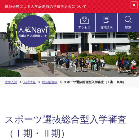
併願受験による入学辞退時の学費等返金について
clos
検索
アクセス
資料請求
open
大学入試
入試情報
総合型選抜
スポーツ選抜総合型入学審査（Ⅰ期・Ⅱ期）
スポーツ選抜総合型入学審査
（Ⅰ期・Ⅱ期）