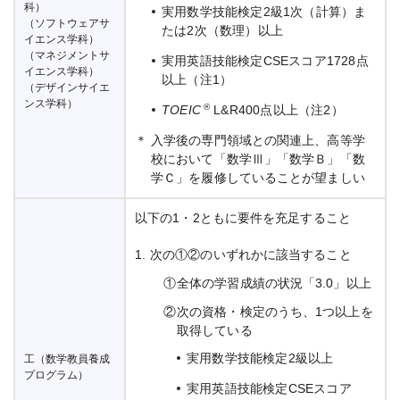
科）
実用数学技能検定2級1次（計算）ま
（ソフトウェアサ
たは2次（数理）以上
イエンス学科）
（マネジメントサ
実用英語技能検定CSEスコア1728点
イエンス学科）
以上（注1）
（デザインサイエ
ンス学科）
®
TOEIC
L&R400点以上（注2）
＊
入学後の専門領域との関連上、高等学
校において「数学Ⅲ」「数学Ｂ」「数
学Ｃ」を履修していることが望ましい
以下の1・2ともに要件を充足すること
1.
次の①②のいずれかに該当すること
①
全体の学習成績の状況「3.0」以上
②
次の資格・検定のうち、1つ以上を
取得している
実用数学技能検定2級以上
工（数学教員養成
プログラム）
実用英語技能検定CSEスコア