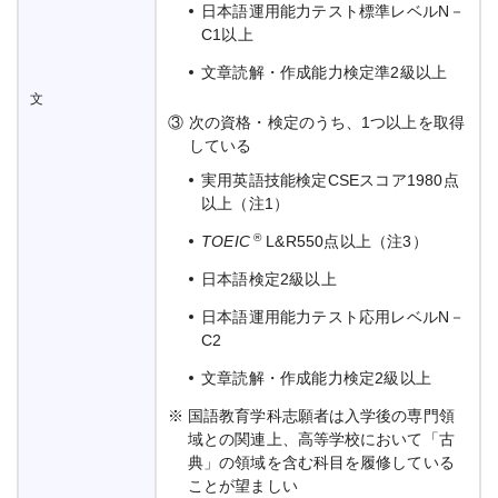
日本語運用能力テスト標準レベルN－
C1以上
文章読解・作成能力検定準2級以上
文
③
次の資格・検定のうち、1つ以上を取得
している
実用英語技能検定CSEスコア1980点
以上（注1）
®
TOEIC
L&R550点以上（注3）
日本語検定2級以上
日本語運用能力テスト応用レベルN－
C2
文章読解・作成能力検定2級以上
※
国語教育学科志願者は入学後の専門領
域との関連上、高等学校において「古
典」の領域を含む科目を履修している
ことが望ましい