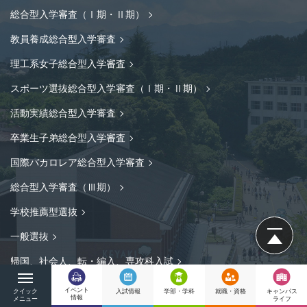
総合型入学審査（Ⅰ期・Ⅱ期）
教員養成総合型入学審査
理工系女子総合型入学審査
スポーツ選抜総合型入学審査（Ⅰ期・Ⅱ期）
活動実績総合型入学審査
卒業生子弟総合型入学審査
国際バカロレア総合型入学審査
総合型入学審査（Ⅲ期）
学校推薦型選抜
ページの先
一般選抜
帰国、社会人、転・編入、専攻科入試
メ
イベント
入試情報
学部・学科
就職・資格
クイック
キャンパス
ニ
情報
メニュー
ライフ
その他