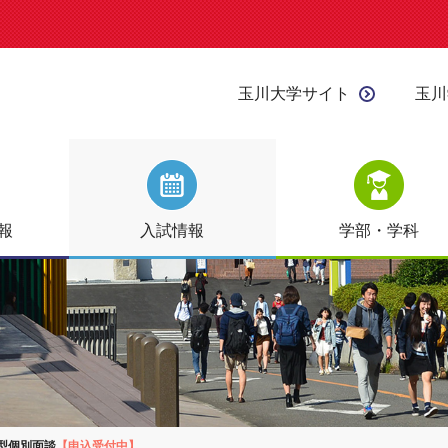
玉川大学サイト
玉川
報
入試情報
学部・学科
合型個別面談
【申込受付中】