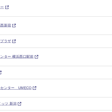
ター
ー西新宿
バプラザ
ンター 横浜西口駅前
センター UMECO
メッツ 新潟