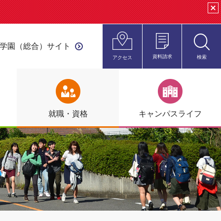
clo
学園（総合）サイト
資料請求
検索
アクセス
open
就職・資格
キャンパス
ライフ