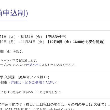
前申込制）
月21日（火）～8月21日（金）
【申込受付中】
1月9日（月）～11月24日（火）
【10月9日（金）16:00から受付開始】
20日（金）を除く。
ンキャンパスでも実施します。
オープンキャンパスの
申込ページ
よりお申し込みください。
学 入試課 （経塚オフィス棟1F）
0都市（
詳細は下記をご参照ください
）
月における特定の日時のみ、11月は実施しない。
まで申込可能です（前日が土日祝日の場合は、その前の平日12:00まで）
（042-739-8181）にてお問い合わせください。