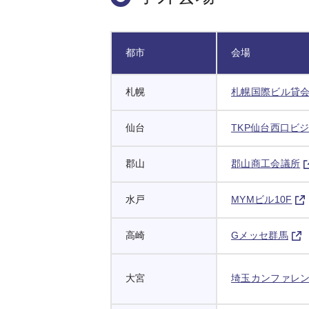
都市
会場
札幌
札幌国際ビル貸
仙台
TKP仙台西口ビ
郡山
郡山商工会議所
水戸
MYMビル10F
高崎
Gメッセ群馬
大宮
埼玉カンファレン