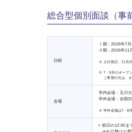
総合型個別面談（事
Ⅰ期：2026年7
Ⅱ期：2026年1
日程
※
土日祝日、11月
※
7・8月のオープ
ご希望の方は、
学内会場：玉川大
学外会場：全国2
会場
※
学外会場は7・8
前日の12:00
それ以降はお電話