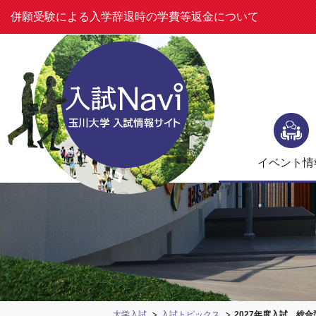
併願受験による入学辞退時の学費等返金について
メ
ニ
ュ
イベント
情
ー
大学入試
入試トピックス
2027年度入試 総