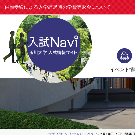
併願受験による入学辞退時の学費等返金について
メ
ニ
ュ
イベント
情
ー
大学入試
入試トピックス
7月19日（日）開催