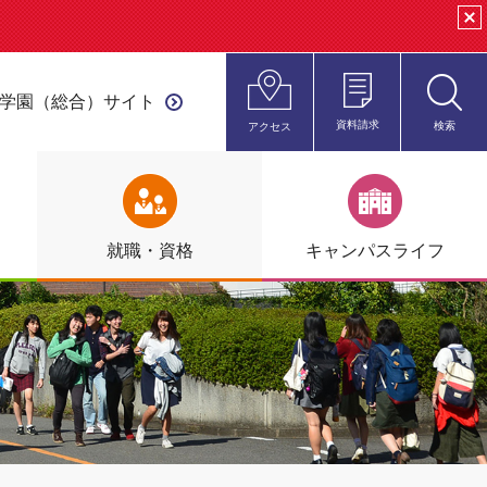
clo
学園（総合）サイト
資料請求
検索
アクセス
open
就職・資格
キャンパス
ライフ