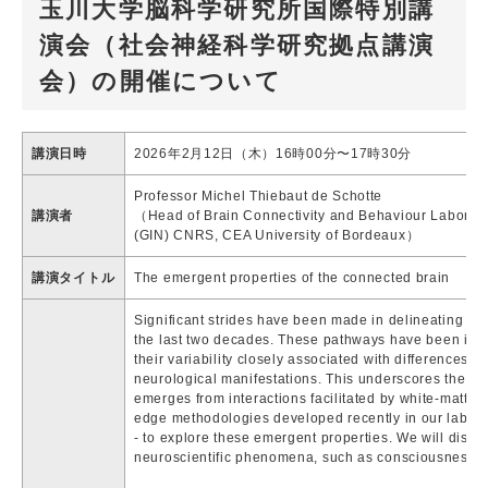
玉川大学脳科学研究所国際特別講
演会（社会神経科学研究拠点講演
会）の開催について
講演日時
2026年2月12日（木）16時00分〜17時30分
Professor Michel Thiebaut de Schotte
講演者
（Head of Brain Connectivity and Behaviour Laborat
(GIN) CNRS, CEA University of Bordeaux）
講演タイトル
The emergent properties of the connected brain
Significant strides have been made in delineating the 
the last two decades. These pathways have been identi
their variability closely associated with differences i
neurological manifestations. This underscores the hyp
emerges from interactions facilitated by white-matter 
edge methodologies developed recently in our lab -
- to explore these emergent properties. We will discu
neuroscientific phenomena, such as consciousness a