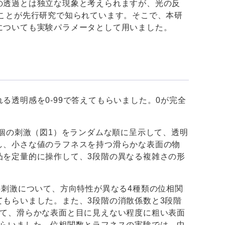
の透過とは独立な現象と考えられますが、光の反
ことが先行研究で知られています。そこで、本研
についても実験パラメータとして用いました。
る透明感を0-99で答えてもらいました。0が完全
5個の刺激（図1）をランダムな順に呈示して、透明
し、小さな値のラフネスを持つ滑らかな表面の物
凸を定量的に操作して、3段階の異なる複雑さの形
の刺激について、方向特性が異なる4種類の位相関
もらいました。また、3段階の消散係数と3段階
いて、滑らかな表面と目に見えない程度に粗い表面
もらいました。位相関数とラフネスの実験では、中