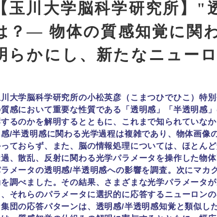
【玉川大学脳科学研究所】"
は？― 物体の質感知覚に関
明らかにし、新たなニュー
玉川大学脳科学研究所の小松英彦（こまつひでひこ）特別
の質感において重要な性質である「透明感」「半透明感」
響するのかを解明するとともに、これまで知られていなか
明感/半透明感に関わる光学過程は複雑であり、物体画像
かっておらず、また、脳の情報処理については、ほとんど
透過、散乱、反射に関わる光学パラメータを操作した物体
パラメータの透明感/半透明感への影響を調査。次にマカ
動を調べました。その結果、さまざまな光学パラメータが
に、それらのパラメータに選択的に応答するニューロンの
ン集団の応答パターンは、透明感/半透明感知覚と類似し