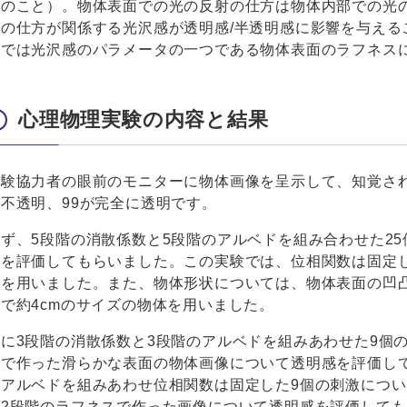
照のこと）。物体表面での光の反射の仕方は物体内部での光
射の仕方が関係する光沢感が透明感/半透明感に影響を与える
究では光沢感のパラメータの一つである物体表面のラフネス
心理物理実験の内容と結果
実験協力者の眼前のモニターに物体画像を呈示して、知覚され
不透明、99が完全に透明です。
まず、5段階の消散係数と5段階のアルベドを組み合わせた2
感を評価してもらいました。この実験では、位相関数は固定
体を用いました。また、物体形状については、物体表面の凹
で約4cmのサイズの物体を用いました。
次に3段階の消散係数と3段階のアルベドを組みあわせた9個
数で作った滑らかな表面の物体画像について透明感を評価して
のアルベドを組みあわせ位相関数は固定した9個の刺激につ
の2段階のラフネスで作った画像について透明感を評価して