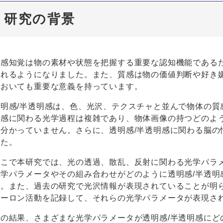
研究の背景
質感知覚は物の素材や状態を把握する重要な認知機能である
われるようになりました。また、質感は物の価値判断や好き
においても重要な意義を持っています。
透明感/半透明感は、色、光沢、テクスチャと並んで物体の質
明感に関わる光学過程は複雑であり、物体画像の持つどのよ
は分かっていません。さらに、透明感/半透明感に関わる脳の
した。
そこで本研究では、光の透過、散乱、反射に関わる光学パラ
光学パラメータやその組み合わせがどのように透明感/半透明
た。また、過去の研究で光沢情報が表現されていることが明
ューロン活動を記録して、それらの光学パラメータが表現さ
その結果、さまざまな光学パラメータが透明感/半透明感にど