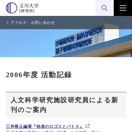
検索:開く
メニ
アクセス・お問い合わせ
2006年度 活動記録
人文科学研究施設研究員による新
刊のご案内
三井善止編著『他者のロゴスとパトス』