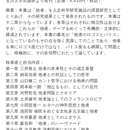
玉川大学出版部より発刊（定価：4,410円・税込）
概要：本書は「他者」を人文科学研究施設の課題研究として
とりあげ、その研究成果として発表されたものです。本書は
十二章からなっています。各章はそれぞれに独立性はありま
すが、これらが「他者」テーマをめぐって有機的・立体的に
構成されています。本書の書名が『他者のロゴスとパトス』
となっているのもその点を強く意識してのことであり、他者
を単にロゴス面だけではなく、パトス面をも網羅して問題と
し、積極的に、その全領野にわたって論じています。
執筆者と担当内容：
第一章 三井善止 他者の本来性とその成立基盤
第二章 納富信留 他者との対話としての哲学
第三章 山口修二 カント哲学における他者の問題
第四章 岡本裕一朗 「他なるもの」としての近代
第五章 河野哲也 他者問題とクオリア
第六章 土井健司 他者論としてのフィランスロピア
第七章 小田部進一 ルターの神学思想と他者
第八章 池田智 移民をめぐる文化多元主義と他者
第九章 今井夏彦 他者としてのユダヤ人
第十章 森良和 「他者」のハーヴァード
第十一章 法月敏彦 演劇芸術における「他者」