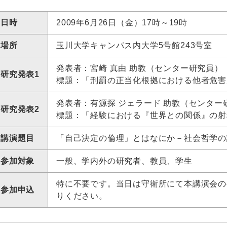
日時
2009年6月26日（金）17時～19時
場所
玉川大学キャンパス内大学5号館243号室
発表者：宮崎 真由 助教（センター研究員）
研究発表1
標題：「刑罰の正当化根拠における他者危害
発表者：有源探 ジェラード 助教（センター
研究発表2
標題：「経験における『世界との関係』の射
講演題目
「自己決定の倫理」とはなにか－社会哲学の
参加対象
一般、学内外の研究者、教員、学生
特に不要です。当日は守衛所にて本講演会の
参加申込
りください。