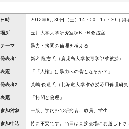
日時
2012年6月30日（土）14：00～17：30（開
場所
玉川大学大学研究室棟B104会議室
テーマ
暴力・拷問の倫理を考える
発表者1
新名 隆志氏（鹿児島大学教育学部准教授）
表題
「「人権」は暴力への砦となるか？」
発表者2
眞嶋 俊造氏（北海道大学准教授応用倫理研
表題
「拷問と倫理」
参加対象
一般、学内外の研究者、教員、学生
参加申込
特に不要です。当日は直接会場にお越し下さ