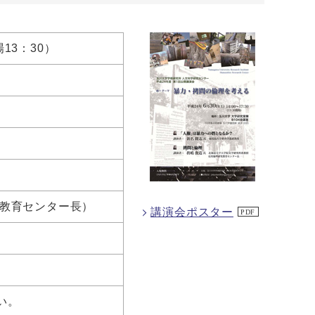
場13：30）
究教育センター長）
講演会ポスター
い。