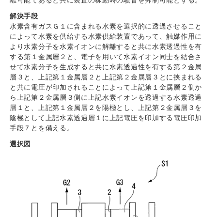
離可能であると共に装置の稼動時の騒音を抑制可能とする。
解決手段
水素含有ガスＧ１に含まれる水素を選択的に透過させること
によって水素を供給する水素供給装置であって、触媒作用に
より水素分子を水素イオンに解離すると共に水素透過性を有
する第１金属層２と、電子を用いて水素イオン同士を結合さ
せて水素分子を生成すると共に水素透過性を有する第２金属
層３と、上記第１金属層２と上記第２金属層３とに挟まれる
と共に電圧が印加されることによって上記第１金属層２側か
ら上記第２金属層３側に上記水素イオンを透過する水素透過
層１と、上記第１金属層２を陽極とし、上記第２金属層３を
陰極として上記水素透過層１に上記電圧を印加する電圧印加
手段７とを備える。
選択図