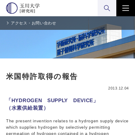
検索:開く
メニ
アクセス・お問い合わせ
米国特許取得の報告
2013.12.04
「HYDROGEN SUPPLY DEVICE」
（水素供給装置）
The present invention relates to a hydrogen supply device
which supplies hydrogen by selectively permitting
permeation of hydrogen contained in a hydrogen