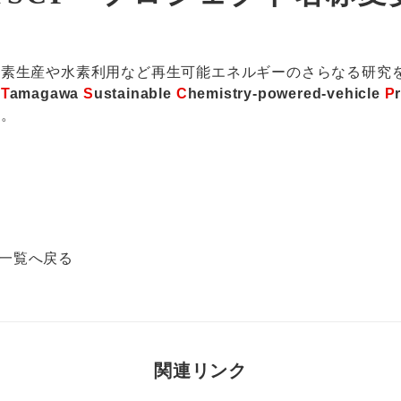
素生産や水素利用など再生可能エネルギーのさらなる研究を推
『
T
amagawa
S
ustainable
C
hemistry-powered-vehicle
P
た。
一覧へ戻る
関連リンク