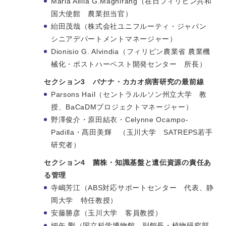
Maria Alilia G.Maghirang（在日フィリピン共和
国大使館 農業担当官）
紿田茂哉（株式会社ユニフルーティ・ジャパン
シニアデパートメントマネージャー）
Dionisio G. Alvindia（フィリピン農業省 農業機
械化・ポストハーベスト開発センター 所長）
セクション3 バナナ・カカオ病害研究の最前線
Parsons Hail（セントラルルソン州立大学 教
授、BaCaDMプロジェクトマネージャー）
野澤俊介・原田結衣・Celynne Ocampo-
Padilla・髙田美輝 （玉川大学 SATREPS若手
研究者）
セクション4 菌株・知識基盤と遺伝資源の責任あ
る管理
寺嶋芳江（ABS対応サポートセンター 代表、静
岡大学 特任教授）
安藤勝彦（玉川大学 客員教授）
細矢 剛（国立科学博物館 副館長・植物研究部