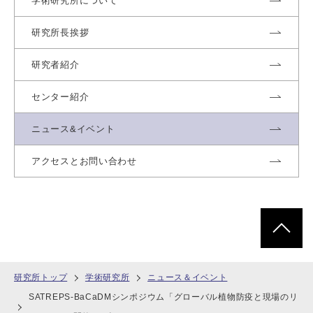
学術研究所について
研究所長挨拶
研究者紹介
センター紹介
ニュース&イベント
アクセスとお問い合わせ
ページトッ
研究所トップ
学術研究所
ニュース＆イベント
SATREPS-BaCaDMシンポジウム「グローバル植物防疫と現場のリ