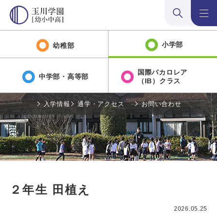
検索:開く
メニュ
小学部
幼稚部
国際バカロレア
中学部・高等部
（IB）クラス
入学情報
通学・アクセス
お問い合わせ
２年生 田植え
2026.05.25