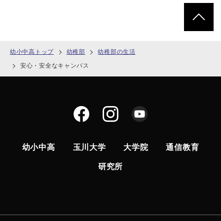
ページトッ
幼小中高トップ
幼稚部
幼稚部の生活
安心・安全なキャンパス
幼小中高
玉川大学
大学院
通信教育
研究所