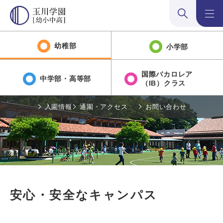
検索:開く
メニュ
幼稚部
小学部
国際バカロレア
中学部・高等部
（IB）クラス
入園情報
通園・アクセス
お問い合わせ
安心・安全なキャンパス