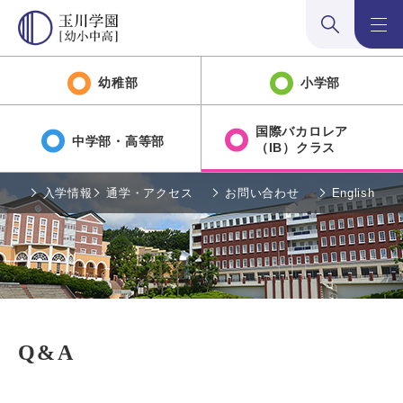
検索:開く
メニュ
幼稚部
小学部
国際バカロレア
中学部・高等部
（IB）クラス
入学情報
通学・アクセス
お問い合わせ
English
Q&A