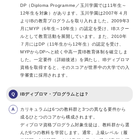
DP（Diploma Programme／玉川学園では11年生～
12年生を対象）があります。玉川学園は2007年４月
よりIBの教育プログラムを取り入れました。2009年3
月にMYP（6年生～10年生）の認定を受け、IBスクー
ルとして教育活動を展開しています。また、2010年
７月にはDP（11年生から12年生）の認定を受け、
MYPからDPへと続く中高一貫IB教育体制を確立しま
した。一定要件（詳細後述）を満たし、IBディプロマ
資格を取得すると、そのスコアが世界中の大学での入
学審査に採用されます。
IBディプロマ・プログラムとは？
カリキュラムは6つの教科群と3つの異なる要件から
成るひとつのコアから構成されます。
ディプロマ資格プログラム対象生徒は、教科群から選
んだ6つの教科を学習します。通常、上級レベル（履