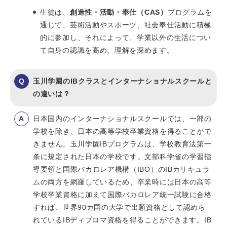
生徒は、
創造性・活動・奉仕（CAS）
プログラムを
通じて、芸術活動やスポーツ、社会奉仕活動に積極
的に参加し、それによって、学業以外の生活につい
て自身の認識を高め、理解を深めます。
玉川学園のIBクラスとインターナショナルスクールと
の違いは？
日本国内のインターナショナルスクールでは、一部の
学校を除き、日本の高等学校卒業資格を得ることがで
きません。玉川学園IBプログラムは、学校教育法第一
条に規定された日本の学校です。文部科学省の学習指
導要領と国際バカロレア機構（IBO）のIBカリキュラ
ムの両方を網羅しているため、卒業時には日本の高等
学校卒業資格に加えて国際バカロレア統一試験に合格
すれば、世界90カ国の大学で出願資格として認めら
れているIBディプロマ資格を得ることができます。IB