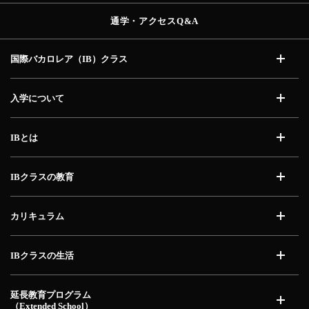
通学・アクセス
Q&A
国際バカロレア（IB）
クラス
開く
入学について
開く
IBとは
開く
IBクラスの教育
開く
カリキュラム
開く
IBクラスの生活
開く
延長教育プログラム
（Extended School）