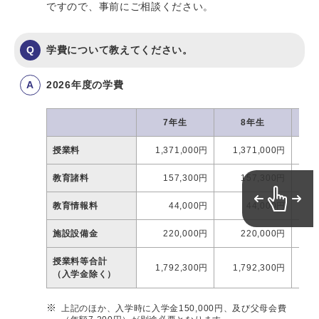
ですので、事前にご相談ください。
学費について教えてください。
2026年度の学費
7年生
8年生
授業料
1,371,000円
1,371,000円
1
教育諸料
157,300円
157,300円
教育情報料
44,000円
44,000円
施設設備金
220,000円
220,000円
授業料等合計
1,792,300円
1,792,300円
1
（入学金除く）
上記のほか、入学時に入学金150,000円、及び父母会費