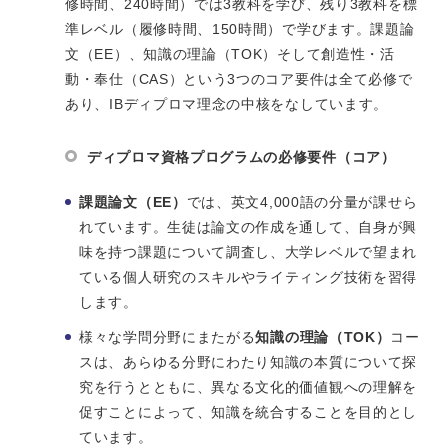
修時間、240時間）では3教科を学び、残り3教科を標
準レベル（履修時間、150時間）で学びます。課題論
文（EE）、知識の理論（TOK）そして創造性・活
動・奉仕（CAS）という3つのコア要件は全て必修で
あり、IBディプロマ理念の中核をなしています。
ディプロマ資格プログラムの必修要件（コア）
課題論文（EE）
では、英文4,000語の分量が課せら
れています。生徒は論文の作成を通して、自身が興
味を持つ課題について調査し、大学レベルで望まれ
ている個人研究のスキルやライティング技術を習得
します。
様々な学問分野にまたがる
知識の理論（TOK）
コー
スは、あらゆる分野にわたり知識の本質について探
究を行うとともに、異なる文化的価値観への理解を
促すことによって、知識を統合することを目的とし
ています。