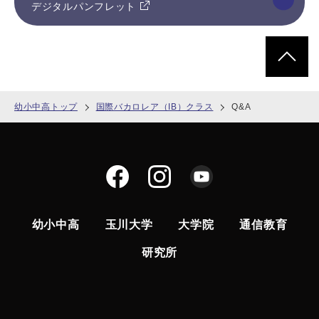
デジタルパンフレット
ページトッ
幼小中高トップ
国際バカロレア（IB）クラス
Q&A
幼小中高
玉川大学
大学院
通信教育
研究所