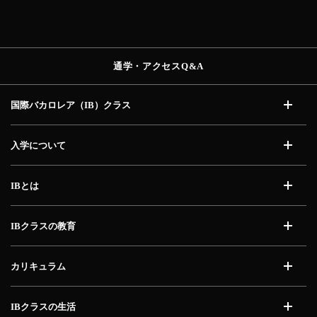
通学・アクセス
Q&A
国際バカロレア（IB）
クラス
開く
入学について
開く
IBとは
開く
IBクラスの教育
開く
カリキュラム
開く
IBクラスの生活