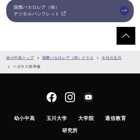
国際バカロレア（IB）
デジタルパンフレット
ページトッ
幼小中高トップ
国際バカロレア（IB）クラス
今日の玉川
ペガサス祭準備
幼小中高
玉川大学
大学院
通信教育
研究所