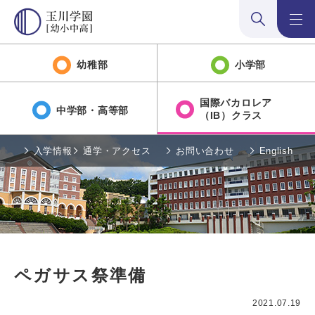
検索:開く
メニュ
幼稚部
小学部
国際バカロレア
中学部・高等部
（IB）クラス
入学情報
通学・アクセス
お問い合わせ
English
ペガサス祭準備
2021.07.19