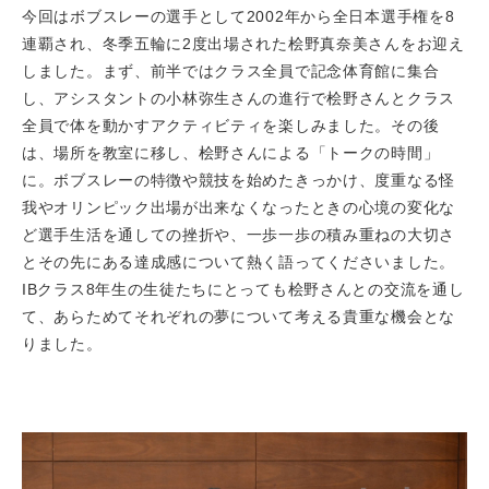
今回はボブスレーの選手として2002年から全日本選手権を8
連覇され、冬季五輪に2度出場された桧野真奈美さんをお迎え
しました。まず、前半ではクラス全員で記念体育館に集合
し、アシスタントの小林弥生さんの進行で桧野さんとクラス
全員で体を動かすアクティビティを楽しみました。その後
は、場所を教室に移し、桧野さんによる「トークの時間」
に。ボブスレーの特徴や競技を始めたきっかけ、度重なる怪
我やオリンピック出場が出来なくなったときの心境の変化な
ど選手生活を通しての挫折や、一歩一歩の積み重ねの大切さ
とその先にある達成感について熱く語ってくださいました。
IBクラス8年生の生徒たちにとっても桧野さんとの交流を通し
て、あらためてそれぞれの夢について考える貴重な機会とな
りました。