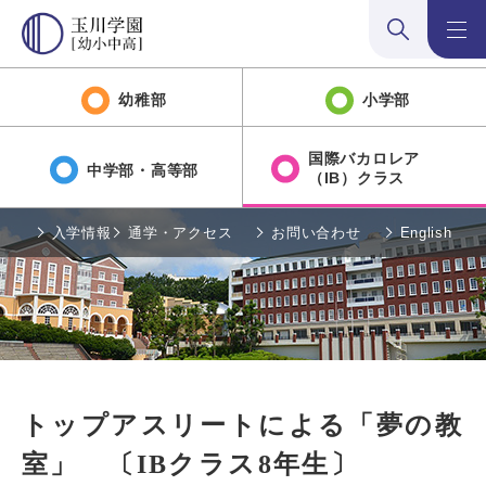
検索:開く
メニュ
幼稚部
小学部
国際バカロレア
中学部・高等部
（IB）クラス
入学情報
通学・アクセス
お問い合わせ
English
トップアスリートによる「夢の教
室」 〔IBクラス8年生〕