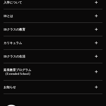
入学について
開く
IBとは
開く
IBクラスの教育
開く
カリキュラム
開く
IBクラスの生活
開く
延長教育プログラム
（Extended School）
開く
お知らせ
開く