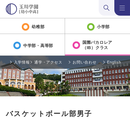
検索:開く
メニュ
幼稚部
小学部
国際バカロレア
中学部・高等部
（IB）クラス
入学情報
通学・アクセス
お問い合わせ
English
バスケットボール部男子