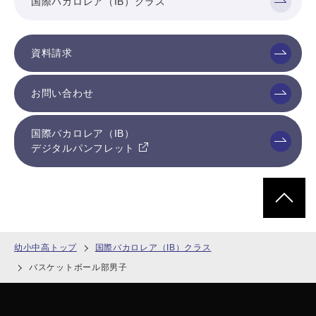
国際バカロレア（IB）クラス
資料請求
お問い合わせ
国際バカロレア（IB）
デジタルパンフレット
ページトッ
幼小中高トップ
国際バカロレア（IB）クラス
バスケットボール部男子