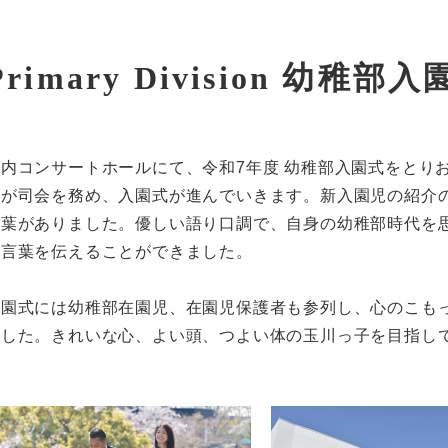
Primary Division 幼稚部
内コンサートホールにて、令和7年度 幼稚部入園式をとりおこないま
童が司会を務め、入園式が進んでいきます。新入園児の紹介
言葉がありました。優しい語り口調で、自身の幼稚部時代を
の言葉を伝えることができました。
入園式には幼稚部在園児、在園児保護者も参列し、心のこも
ました。きれいな心、よい頭、つよい体の玉川っ子を目指し