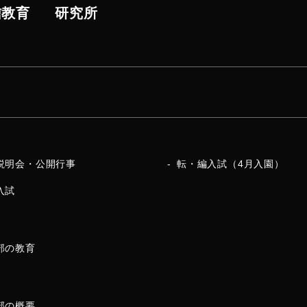
信教育
研究所
説明会・公開行事
転・編入試（4月入園）
入試
部の教育
部の概要