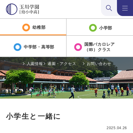
検索:開く
メニュ
幼稚部
小学部
国際バカロレア
中学部・高等部
（IB）クラス
入園情報
通園・アクセス
お問い合わせ
小学生と一緒に
2025.04.26