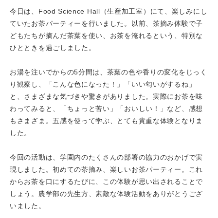
今日は、Food Science Hall（生産加工室）にて、楽しみにし
ていたお茶パーティーを行いました。以前、茶摘み体験で子
どもたちが摘んだ茶葉を使い、お茶を淹れるという、特別な
ひとときを過ごしました。
お湯を注いでからの5分間は、茶葉の色や香りの変化をじっく
り観察し、「こんな色になった！」「いい匂いがするね」
と、さまざまな気づきや驚きがありました。実際にお茶を味
わってみると、「ちょっと苦い」「おいしい！」など、感想
もさまざま。五感を使って学ぶ、とても貴重な体験となりま
した。
今回の活動は、学園内のたくさんの部署の協力のおかげで実
現しました。初めての茶摘み、楽しいお茶パーティー。これ
からお茶を口にするたびに、この体験が思い出されることで
しょう。農学部の先生方、素敵な体験活動をありがとうござ
いました。