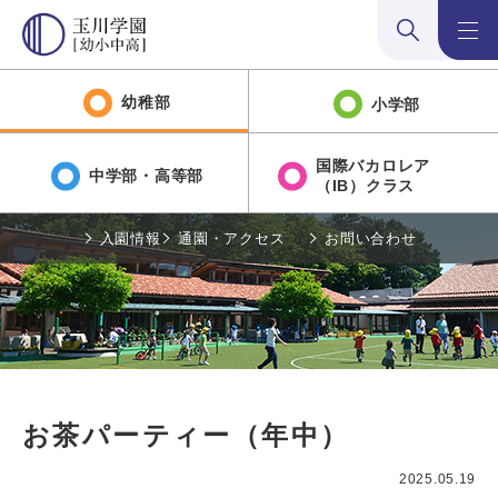
検索:開く
メニュ
幼稚部
小学部
国際バカロレア
中学部・高等部
（IB）クラス
入園情報
通園・アクセス
お問い合わせ
お茶パーティー（年中）
2025.05.19