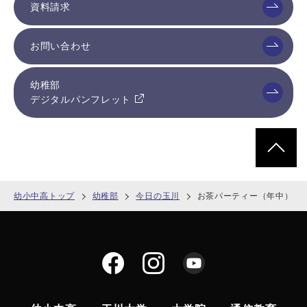
資料請求
お問い合わせ
幼稚部
デジタルパンフレット
ページトッ
幼小中高トップ
幼稚部
今日の玉川
お茶パーティー（年中）