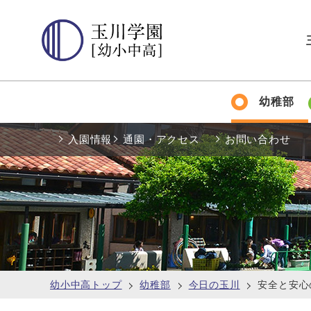
幼稚部
入園情報
通園・アクセス
お問い合わせ
幼小中高トップ
幼稚部
今日の玉川
安全と安心