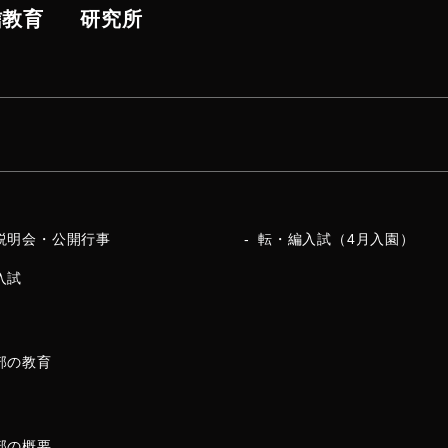
信教育
研究所
説明会・公開行事
転・編入試（4月入園）
入試
部の教育
部の概要