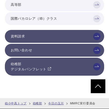
高等部
国際バカロレア（IB）クラス
資料請求
お問い合わせ
幼稚部
デジタルパンフレット
ページトッ
幼小中高トップ
幼稚部
今日の玉川
MMRC実行委員会