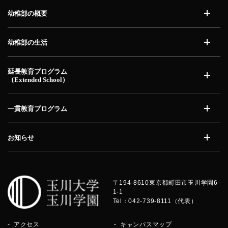
幼稚部の概要
開く
幼稚部の生活
開く
延長教育プログラム
（Extended School）
開く
一貫教育プログラム
開く
お知らせ
開く
〒194-8610
東京都町田市玉川学園6-
1-1
Tel：042-739-8111（代表）
アクセス
キャンパスマップ