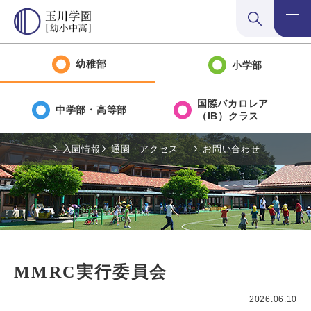
検索:開く
メニュ
幼稚部
小学部
国際バカロレア
中学部・高等部
（IB）クラス
入園情報
通園・アクセス
お問い合わせ
MMRC実行委員会
2026.06.10