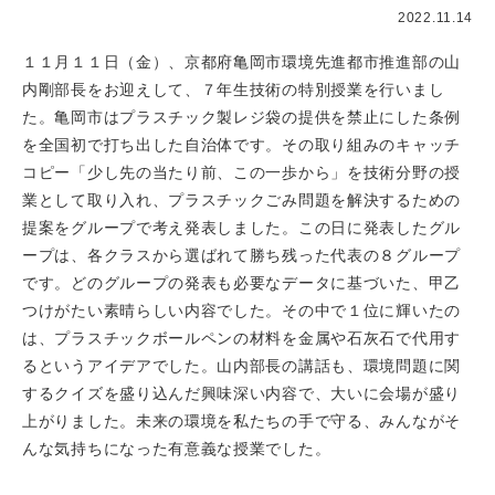
2022.11.14
１１月１１日（金）、京都府亀岡市環境先進都市推進部の山
内剛部長をお迎えして、７年生技術の特別授業を行いまし
た。亀岡市はプラスチック製レジ袋の提供を禁止にした条例
を全国初で打ち出した自治体です。その取り組みのキャッチ
コピー「少し先の当たり前、この一歩から」を技術分野の授
業として取り入れ、プラスチックごみ問題を解決するための
提案をグループで考え発表しました。この日に発表したグル
ープは、各クラスから選ばれて勝ち残った代表の８グループ
です。どのグループの発表も必要なデータに基づいた、甲乙
つけがたい素晴らしい内容でした。その中で１位に輝いたの
は、プラスチックボールペンの材料を金属や石灰石で代用す
るというアイデアでした。山内部長の講話も、環境問題に関
するクイズを盛り込んだ興味深い内容で、大いに会場が盛り
上がりました。未来の環境を私たちの手で守る、みんながそ
んな気持ちになった有意義な授業でした。