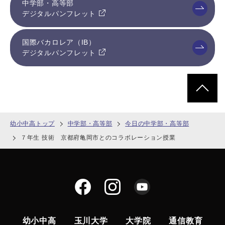
中学部・高等部
デジタルパンフレット
国際バカロレア（IB）
デジタルパンフレット
ページトッ
幼小中高トップ
中学部・高等部
今日の中学部・高等部
７年生 技術 京都府亀岡市とのコラボレーション授業
幼小中高
玉川大学
大学院
通信教育