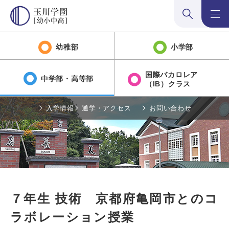
検索:開く
メニュ
幼稚部
小学部
国際バカロレア
中学部・高等部
（IB）クラス
入学情報
通学・アクセス
お問い合わせ
７年生 技術 京都府亀岡市とのコ
ラボレーション授業