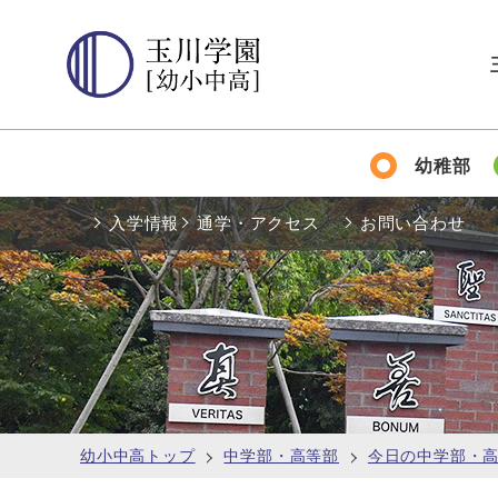
幼稚部
入学情報
通学・アクセス
お問い合わせ
幼小中高トップ
中学部・高等部
今日の中学部・