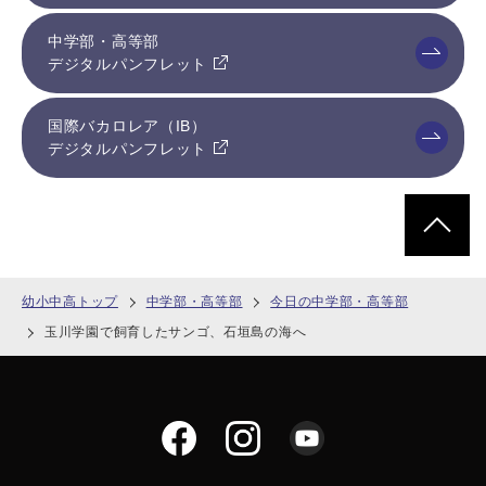
中学部・高等部
デジタルパンフレット
国際バカロレア（IB）
デジタルパンフレット
ページトッ
幼小中高トップ
中学部・高等部
今日の中学部・高等部
玉川学園で飼育したサンゴ、石垣島の海へ