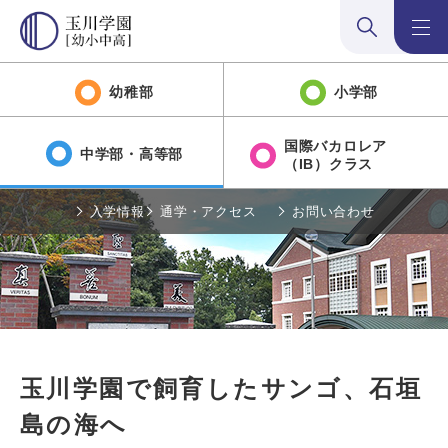
検索:開く
メニュ
幼稚部
小学部
国際バカロレア
中学部・高等部
（IB）クラス
入学情報
通学・アクセス
お問い合わせ
玉川学園で飼育したサンゴ、石垣
島の海へ