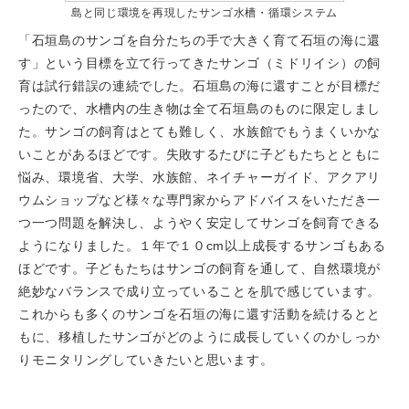
島と同じ環境を再現したサンゴ水槽・循環システム
「石垣島のサンゴを自分たちの手で大きく育て石垣の海に還
す」という目標を立て行ってきたサンゴ（ミドリイシ）の飼
育は試行錯誤の連続でした。石垣島の海に還すことが目標だ
ったので、水槽内の生き物は全て石垣島のものに限定しまし
た。サンゴの飼育はとても難しく、水族館でもうまくいかな
いことがあるほどです。失敗するたびに子どもたちとともに
悩み、環境省、大学、水族館、ネイチャーガイド、アクアリ
ウムショップなど様々な専門家からアドバイスをいただき一
つ一つ問題を解決し、ようやく安定してサンゴを飼育できる
ようになりました。１年で１０cm以上成長するサンゴもある
ほどです。子どもたちはサンゴの飼育を通して、自然環境が
絶妙なバランスで成り立っていることを肌で感じています。
これからも多くのサンゴを石垣の海に還す活動を続けるとと
もに、移植したサンゴがどのように成長していくのかしっか
りモニタリングしていきたいと思います。