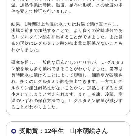
温、加熱作業は時間、温度、昆布の形状、水の硬度の条
件を変えて検証を行いました。
結果、1時間以上常温の水またはお湯で漬け置きをし、
沸騰直前まで加熱することで、より多くの旨味成分であ
るL-グルタミン酸を抽出することができました。また昆
布の形状はL-グルタミン酸の抽出量に関係がないことも
わかりました。
研究を通し、一般的な昆布だしのとり方が、Ｌ-グルタミ
ン酸を最も多く抽出できることがわかりました。昆布は
長時間水に漬けることによって膨張し、細胞壁が破壊さ
れ、多くのL-グルタミン酸を抽出できます。一方でL-グ
ルタミン酸は耐熱性がないことから、加熱しすぎると減
少させてしまうと考えられます。また、冷凍、冷蔵、室
温のいずれの保存方法でも、L-グルタミン酸量が減少す
ることがわかりました。
奨励賞：12年生 山本萌絵さん