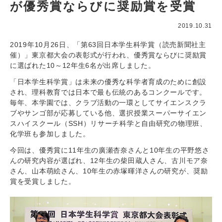
が優秀賞ならびに奨励賞を受賞
2019.10.31
2019年10月26日、「第63回日本学生科学賞（読売新聞社主
催）」東京都大会の表彰式が行われ、優秀賞ならびに奨励賞
に選ばれた10～12年生6名が出席しました。
「日本学生科学賞」は未来の優秀な科学者育成のために創設
され、理科教育では日本で最も伝統のあるコンクールです。
毎年、本学園では、クラブ活動の一環としてサイエンスクラ
ブやサンゴ部が応募している他、選択授業スーパーサイエン
スハイスクール（SSH）リサーチ科学と自由研究の物理班、
化学班も参加しました。
今回は、優秀賞に11年生の廣瀬杏奈さんと10年生の平野悠さ
んの研究内容が選ばれ、12年生の柴田蔵人さん、古川モア奈
さん、山本萌絵さん、10年生の赤塚暉洋さんの研究が、奨励
賞を受賞しました。