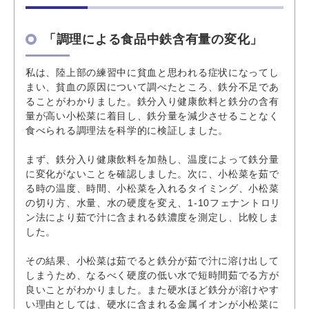
「調理による食品中鉄含有量の変化」
私は、陸上部の練習中に貧血と思われる症状になってし
まい、貧血の原因について調べたところ、鉄分不足であ
ることがわかりました。鉄分入り健康飲料と鉄分の含有
量が高い小松菜に着目し、鉄分量を減少させることなく
食べられる調理法を科学的に検証しました。
まず、鉄分入り健康飲料を加熱し、温度によって鉄分量
に変化がないことを確認しました。次に、小松菜を茹で
る時の温度、時間、小松菜を入れるタイミング、小松菜
の切り方、水量、水の硬度を変え、1-10フェナントロリ
ン法により茹で汁に含まれる鉄濃度を測定し、比較しま
した。
その結果、小松菜は茹でると鉄分が茹で汁に溶け出して
しまうため、なるべく硬度の低い水で短時間茹でる方が
良いことがわかりました。また硬水ほど鉄分が溶けやす
い理由としては、硬水に含まれる金属イオンが小松菜に