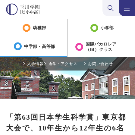
検索:開く
メニュ
幼稚部
小学部
国際バカロレア
中学部・高等部
（IB）クラス
入学情報
通学・アクセス
お問い合わせ
「第63回日本学生科学賞」東京都
大会で、10年生から12年生の6名