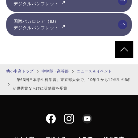
デジタルパンフレット
国際バカロレア（IB）
デジタルパンフレット
ページトッ
幼小中高トップ
中学部・高等部
ニュース＆イベント
「第63回日本学生科学賞」東京都大会で、10年生から12年生の6名
が優秀賞ならびに奨励賞を受賞