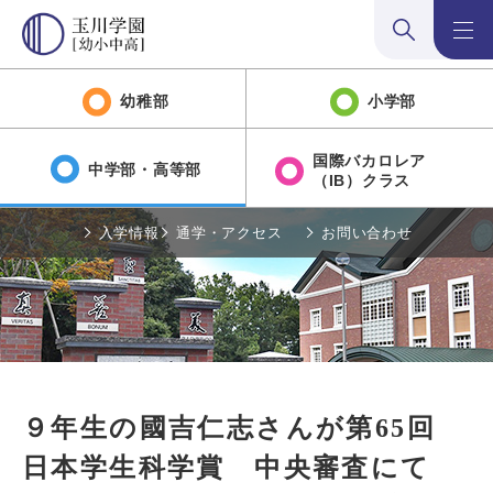
検索:開く
メニュ
幼稚部
小学部
国際バカロレア
中学部・高等部
（IB）クラス
入学情報
通学・アクセス
お問い合わせ
９年生の國吉仁志さんが第65回
日本学生科学賞 中央審査にて