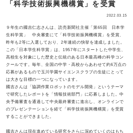
「科学技術振興機構賞」を受賞
2022.03.15
９年生の國吉仁志さんは、読売新聞社主催「第65回 日本学
生科学賞」 中央審査にて「科学技術振興機構賞」を受賞、
昨年も2等に入選しており、2年連続の快挙を達成しました。
この「日本学生科学賞」は、1957年にスタートした中学生、
高校生を対象にした歴史と伝統のある日本最高峰の科学コン
クールです。毎年、全国の中学・高校からあわせて約6万点の
応募があるもので玉川学園サイエンスクラブの生徒にとって
は大きな目標の一つになっています。
國吉さんは「協調作業ロボットのモデル開発」というテーマ
で研究したレポートを「情報技術部門」に応募しました。中
央予備審査を通過して中央最終審査に進出し、オンラインで
のプレゼンテーションを経て「科学技術振興機構賞」を受賞
することができました。
國吉さんは現在進めている研究をさらに深めていくのはもち