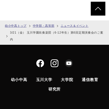
ページトッ
幼小中高トップ
中学部・高等部
ニュース＆イベント
3/21（金） 玉川学園吹奏楽団（6-12年生）第6回定期演奏会のご案
内
幼小中高
玉川大学
大学院
通信教育
研究所