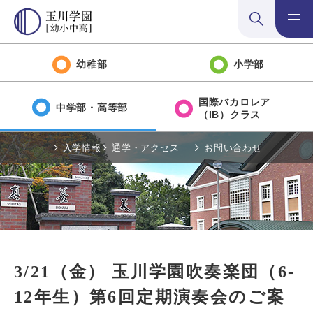
検索:開く
メニュ
幼稚部
小学部
国際バカロレア
中学部・高等部
（IB）クラス
入学情報
通学・アクセス
お問い合わせ
3/21（金） 玉川学園吹奏楽団（6-
12年生）第6回定期演奏会のご案