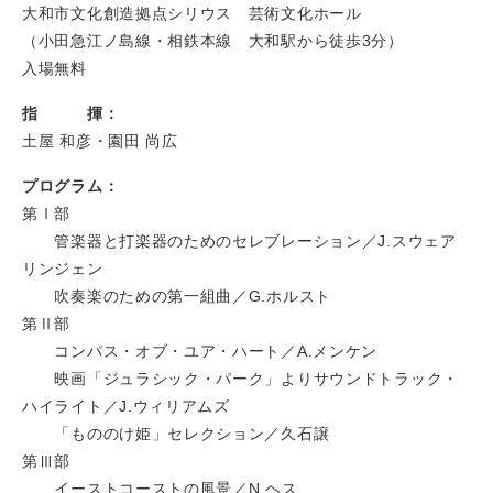
大和市文化創造拠点シリウス 芸術文化ホール
（小田急江ノ島線・相鉄本線 大和駅から徒歩3分）
入場無料
指 揮：
土屋 和彦・園田 尚広
プログラム：
第Ⅰ部
管楽器と打楽器のためのセレブレーション／J.スウェア
リンジェン
吹奏楽のための第一組曲／G.ホルスト
第Ⅱ部
コンパス・オブ・ユア・ハート／A.メンケン
映画「ジュラシック・パーク」よりサウンドトラック・
ハイライト／J.ウィリアムズ
「もののけ姫」セレクション／久石譲
第Ⅲ部
イーストコーストの風景／N.ヘス