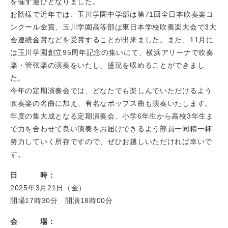
を催す運びとなりました。
お陰様で近年では、玉川学園中学部は第71回全日本吹奏楽コ
ンクール金賞、玉川学園高等部は東日本学校吹奏楽大会で3大
会連続金賞などを受賞することが出来ました。また、11月に
は玉川学園創立95周年記念の集いにて、横浜アリーナで吹奏
楽・管弦楽の演奏をいたし、盛況を収めることができまし
た。
今年の定期演奏会では、どなたでも楽しんでいただけるよう
吹奏楽の名曲に加え、有名なポップス曲も演奏いたします。
年度の集大成となる定期演奏会、小学6年生から高校3年生ま
で力を合わせて良い演奏をお届けできるよう部員一同精一杯
努力していく所存ですので、ぜひお越しいただければ幸いで
す。
日 時：
2025年3月21日（金）
開場17時30分 開演18時00分
会 場：