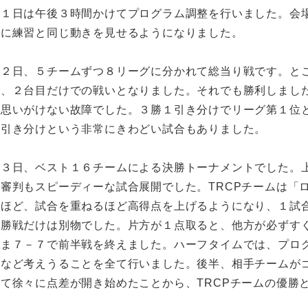
２１日は午後３時間かけてプログラム調整を行いました。会
第に練習と同じ動きを見せるようになりました。
２２日、５チームずつ８リーグに分かれて総当り戦です。と
ず、２台目だけでの戦いとなりました。それでも勝利しまし
う思いがけない故障でした。３勝１引き分けでリーグ第１位
の引き分けという非常にきわどい試合もありました。
２３日、ベスト１６チームによる決勝トーナメントでした。
も審判もスピーディーな試合展開でした。TRCPチームは「
うほど、試合を重ねるほど高得点を上げるようになり、１試
決勝戦だけは別物でした。片方が１点取ると、他方が必ずす
まま７－７で前半戦を終えました。ハーフタイムでは、プロ
しなど考えうることを全て行いました。後半、相手チームが
って徐々に点差が開き始めたことから、TRCPチームの優勝