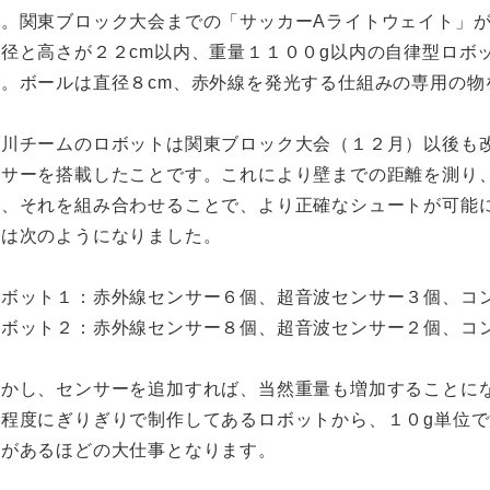
た。関東ブロック大会までの「サッカーAライトウェイト」
直径と高さが２２cm以内、重量１１００g以内の自律型ロボ
す。ボールは直径８cm、赤外線を発光する仕組みの専用の物
玉川チームのロボットは関東ブロック大会（１２月）以後も
ンサーを搭載したことです。これにより壁までの距離を測り
し、それを組み合わせることで、より正確なシュートが可能
ーは次のようになりました。
ロボット１：赤外線センサー６個、超音波センサー３個、コ
ロボット２：赤外線センサー８個、超音波センサー２個、コ
しかし、センサーを追加すれば、当然重量も増加することに
る程度にぎりぎりで制作してあるロボットから、１０g単位
要があるほどの大仕事となります。