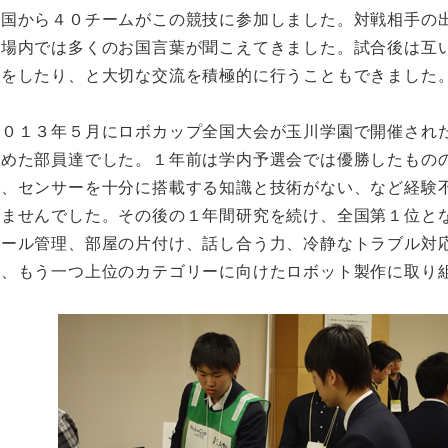
全国から４０チームがこの競技に参加しました。対戦相手の
会場内では多くのお国言葉が聞こえてきました。試合後は互
換をしたり、と大切な交流を積極的に行うこともできました
２０１３年５月にロボカップ全国大会が玉川学園で開催され
始めた部員達でした。１年前は学内予選会では優勝したもの
る、センサーを十分に搭載する知識と技術がない、など経験
きませんでした。その後の１年間研究を続け、全国第１位と
ュール管理、部屋の片付け、話し合う力、冷静なトラブル対
は、もう一つ上位のカテゴリーに向けたロボット製作に取り