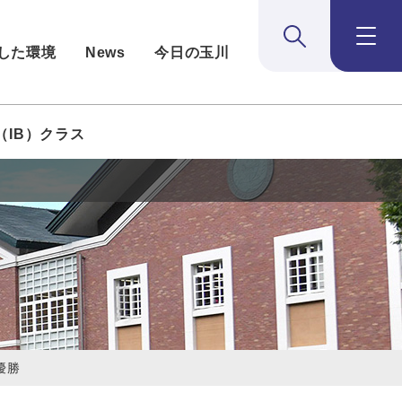
検索:開く
メニュー：
した環境
News
今日の玉川
（IB）クラス
優勝