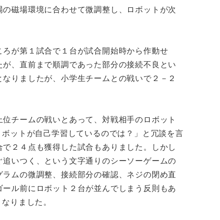
場の磁場環境に合わせて微調整し、ロボットが次
ころが第１試合で１台が試合開始時から作動せ
たが、直前まで順調であった部分の接続不良とい
となりましたが、小学生チームとの戦いで２－２
上位チームの戦いとあって、対戦相手のロボット
ロボットが自己学習しているのでは？」と冗談を言
合で２４点も獲得した試合もありました。しかし
ぐ追いつく、という文字通りのシーソーゲームの
グラムの微調整、接続部分の確認、ネジの閉め直
ゴール前にロボット２台が並んでしまう反則もあ
となりました。