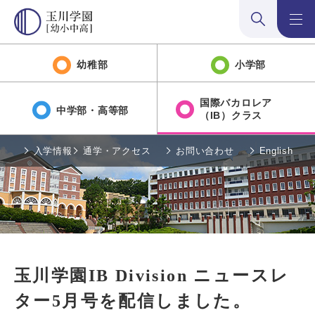
検索:開く
メニュ
幼稚部
小学部
国際バカロレア
中学部・高等部
（IB）クラス
入学情報
通学・アクセス
お問い合わせ
English
玉川学園IB Division ニュースレ
ター5月号を配信しました。