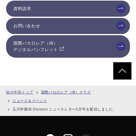
資料請求
お問い合わせ
国際バカロレア（IB）
デジタルパンフレット
ページトッ
幼小中高トップ
国際バカロレア（IB）クラス
ニュース＆イベント
玉川学園IB Division ニュースレター5月号を配信しました。