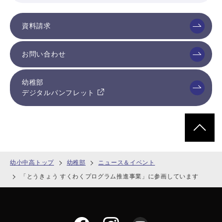
資料請求
お問い合わせ
幼稚部
デジタルパンフレット
ページトッ
幼小中高トップ
幼稚部
ニュース＆イベント
「とうきょう すくわくプログラム推進事業」に参画しています