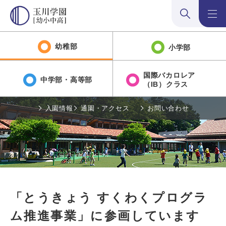
検索:開く
メニュ
幼稚部
小学部
国際バカロレア
中学部・高等部
（IB）クラス
入園情報
通園・アクセス
お問い合わせ
「とうきょう すくわくプログラ
ム推進事業」に参画しています