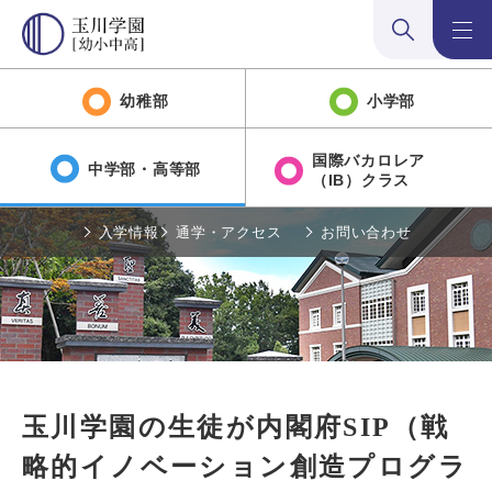
検索:開く
メニュ
幼稚部
小学部
国際バカロレア
中学部・高等部
（IB）クラス
入学情報
通学・アクセス
お問い合わせ
玉川学園の生徒が内閣府SIP（戦
略的イノベーション創造プログラ