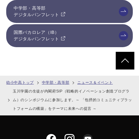
中学部・高等部
デジタルパンフレット
国際バカロレア（IB）
デジタルパンフレット
ページトッ
幼小中高トップ
中学部・高等部
ニュース＆イベント
玉川学園の生徒が内閣府SIP（戦略的イノベーション創造プログラ
ム）のシンポジウムに参加します。～ 「包摂的コミュニティプラッ
トフォームの構築」をテーマに未来への提言 ～