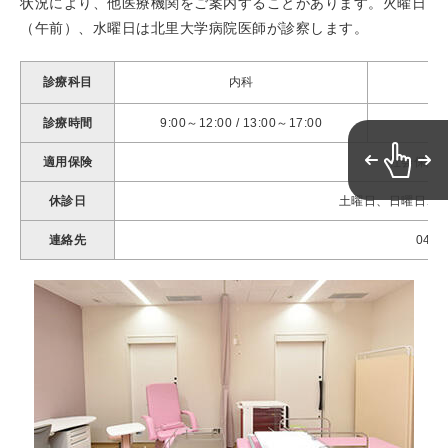
状況により、他医療機関をご案内することがあります。火曜日
（午前）、水曜日は北里大学病院医師が診察します。
診療科目
内科
診療時間
9:00～12:00 / 13:00～17:00
適用保険
社会保険
休診日
土曜日、日曜日、
連絡先
042-