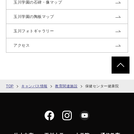
玉川学園の石碑・像マップ
玉川学園の陶板マップ
玉川フォトギャラリー
アクセス
ページトッ
TOP
キャンパス情報
教育関連施設
保健センター健康院