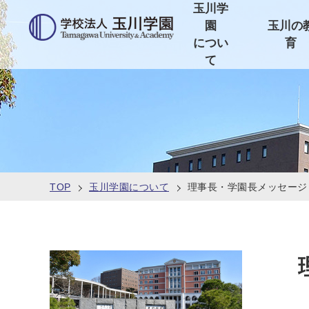
玉川学
園
玉川の
につい
育
て
TOP
玉川学園について
理事長・学園長メッセージ