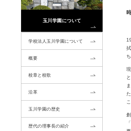
玉川学園について
1
学校法人玉川学園について
概要
現
校章と校歌
と
沿革
玉川学園の歴史
歴代の理事長の紹介