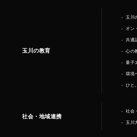
玉川
オン
共通
玉川の教育
心の
量子
環境
ひと
社会
社会・地域連携
玉川