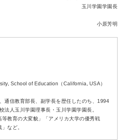
玉川学園学園長
小原芳明
ty, School of Education（California, USA）
長、通信教育部長、副学長を歴任したのち、1994
学校法人玉川学園理事長・玉川学園学園長。
高等教育の大変貌」「アメリカ大学の優秀戦
戦」など。