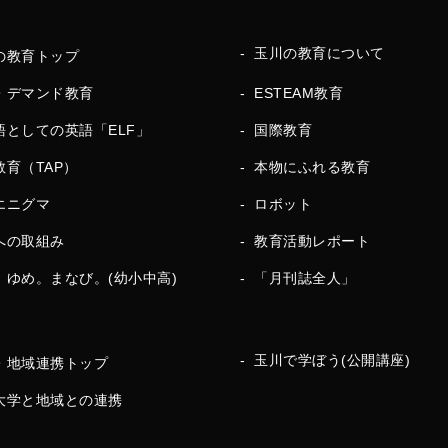
玉川の教育について
の教育トップ
・デマンド教育
ESTEAM教育
語としての英語「ELF」
国際教育
教育（TAP）
本物にふれる教育
エニグマ
ロボット
への取組み
教育活動レポート
。ゆめ。まなび。(幼小中高)
「月刊誌全人」
玉川で学ぼう(公開講座)
・地域連携トップ
大学と地域との連携