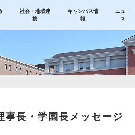
教
社会・地域連
キャンパス情
ニュー
携
報
ス
理事長・学園長メッセージ