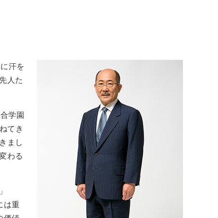
共に汗を
先人た
総合学園
重ねてき
きまし
変わる
」
には重