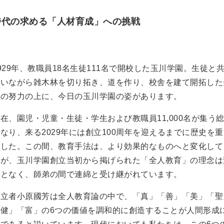
時代の求める「人材育成」への挑戦
929年、教職員18名生徒111名で開校した玉川学園。生徒と
拭いながら雑木林を切り拓き、道を作り、校舎を建て開拓した
ちの努力の上に、今日の玉川学園の姿があります。
在、園児・児童・生徒・学生および教職員11,000名が集う
なり、来る2029年には創立100周年を迎えるまでに歴史を
ました。この間、教育手法は、より効果的なものへと変化して
たが、玉川学園創立当初から掲げられた「全人教育」の理念は
ことなく、師弟の間で連綿と受け継がれています。
創立者小原國芳は全人教育論の中で、「真」「善」「美」「聖
「健」「富」の6つの価値を調和的に創造することが人間形成