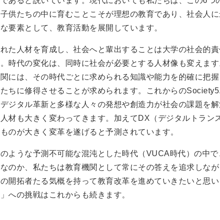
要であると説いています。現代においても私たちは、この6つ
を子供たちの中に育むことこそが理想の教育であり、社会人に
要な要素として、教育活動を展開しています。
優れた人材を育成し、社会へと輩出することは大学の社会的責
す。時代の変化は、同時に社会が必要とする人材像も変えます
機関には、その時代ごとに求められる知識や能力を的確に把握
たちに修得させることが求められます。これからのSociety5
はデジタル革新と多様な人々の発想や創造力が社会の課題を解
る人材も大きく変わってきます。加えてDX（デジタルトラン
のものが大きく変革を遂げると予測されています。
今のような予測不可能な混沌とした時代（VUCA時代）の中
きなのか、私たちは教育機関として常にその答えを追求しなが
育の開拓者たる気概を持って教育改革を進めていきたいと思い
成」への挑戦はこれからも続きます。