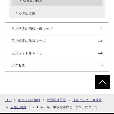
収蔵品の検索
小原記念館
玉川学園の石碑・像マップ
玉川学園の陶板マップ
玉川フォトギャラリー
アクセス
ページトッ
TOP
キャンパス情報
教育関連施設
保健センター 健康院
自然と健康
2016年・冬 学校感染症と「公欠」について